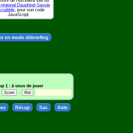
tre de l'excellent site du
 régional Dauphiné-Savoie
scrabble
, pour son code
JavaScript
r en mode débriefing
p 1 : à vous de jouer
res
Récap
Sac
Aide