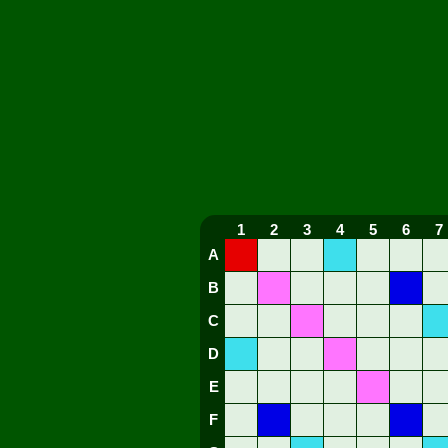
1
2
3
4
5
6
7
A
B
C
D
E
F