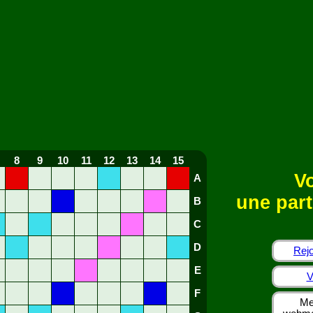
8
9
10
11
12
13
14
15
Vo
A
une part
B
C
D
Rejo
E
V
F
Me