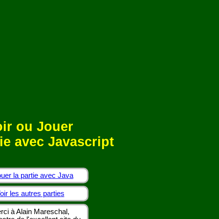
ir ou Jouer
ie avec Javascript
uer la partie avec Java
oir les autres parties
rci à Alain Mareschal,