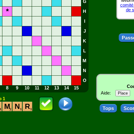
webmes
G
comité
*
de 
H
I
J
Passe
K
L
M
N
O
Cou
8
9
10
11
12
13
14
15
Aide:
 1
M
N
R
Tops
Sco