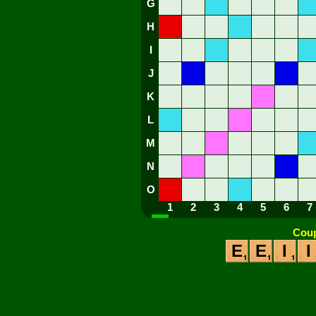
G
H
I
J
K
L
M
N
O
1
2
3
4
5
6
7
Coup
E
E
I
I