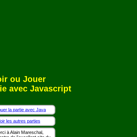
ir ou Jouer
ie avec Javascript
uer la partie avec Java
oir les autres parties
rci à Alain Mareschal,