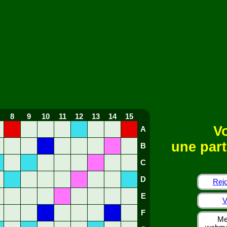
8
9
10
11
12
13
14
15
Vo
A
une part
B
C
D
Rejo
E
V
F
Me