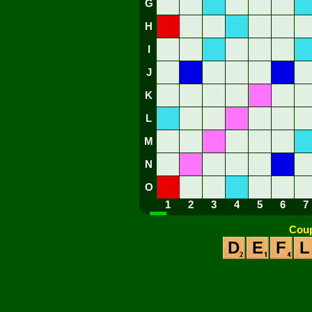
G
H
I
J
K
L
M
N
O
1
2
3
4
5
6
7
Coup
D
E
F
L