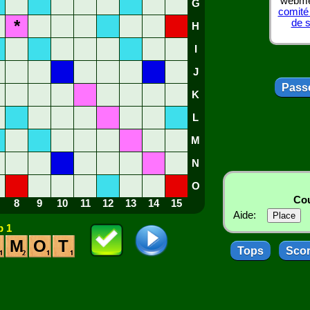
webmes
G
comité
*
de 
H
I
J
Passe
K
L
M
N
O
Cou
8
9
10
11
12
13
14
15
Aide:
 1
M
O
T
Tops
Sco