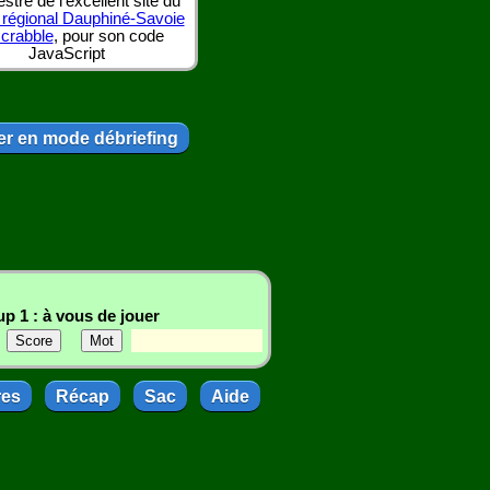
tre de l'excellent site du
 régional Dauphiné-Savoie
scrabble
, pour son code
JavaScript
r en mode débriefing
p 1 : à vous de jouer
res
Récap
Sac
Aide