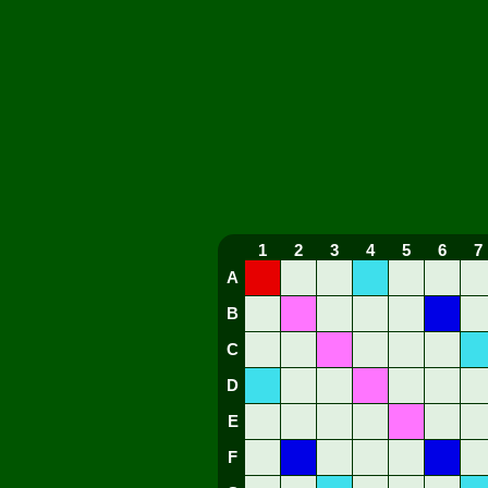
1
2
3
4
5
6
7
A
B
C
D
E
F