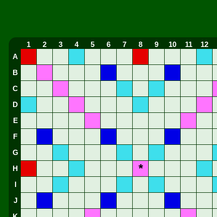
1
2
3
4
5
6
7
8
9
10
11
12
A
B
C
D
E
F
G
*
H
I
J
K