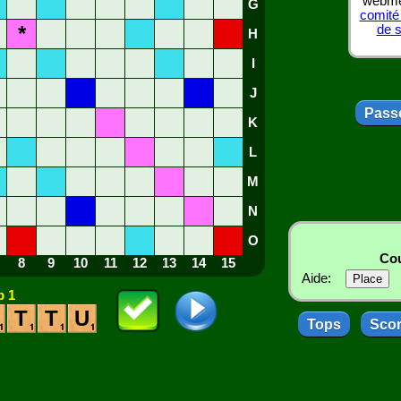
webmes
G
comité
*
de 
H
I
J
Passe
K
L
M
N
O
Cou
8
9
10
11
12
13
14
15
Aide:
 1
T
T
U
Tops
Sco