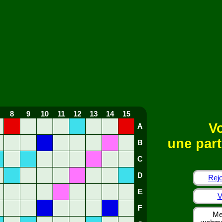
8
9
10
11
12
13
14
15
Vo
A
une part
B
C
D
Rejo
E
V
F
Me