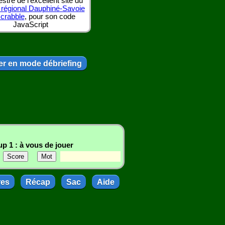
tre de l'excellent site du
 régional Dauphiné-Savoie
scrabble
, pour son code
JavaScript
r en mode débriefing
p 1 : à vous de jouer
res
Récap
Sac
Aide