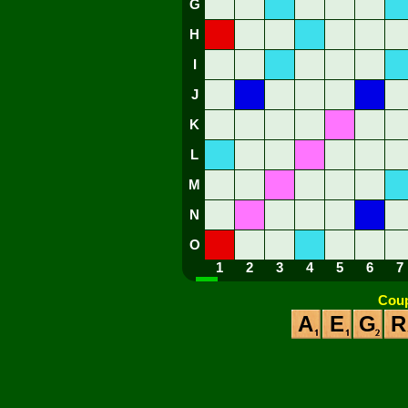
G
H
I
J
K
L
M
N
O
1
2
3
4
5
6
7
Coup
A
E
G
R