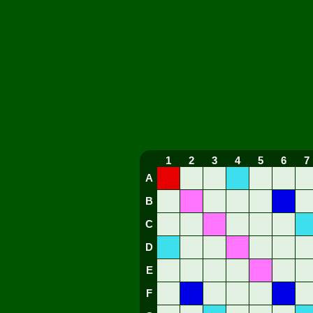
1
2
3
4
5
6
7
A
B
C
D
E
F