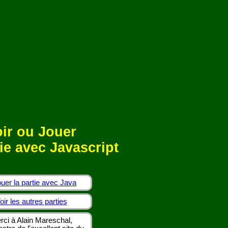
ir ou Jouer
ie avec Javascript
uer la partie avec Java
oir les autres parties
rci à Alain Mareschal,