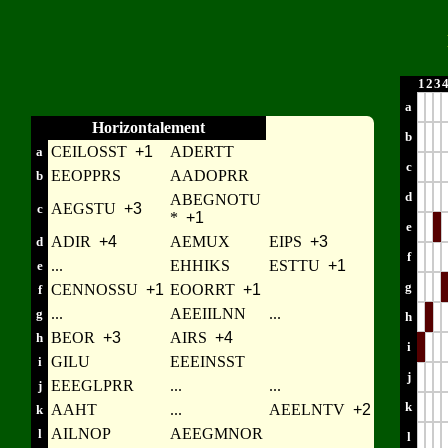
1
2
3
a
Horizontalement
b
CEILOSST
+1
ADERTT
a
c
EEOPPRS
AADOPRR
b
d
ABEGNOTU
AEGSTU
+3
c
*
+1
e
ADIR
+4
AEMUX
EIPS
+3
d
f
...
EHHIKS
ESTTU
+1
e
g
CENNOSSU
+1
EOORRT
+1
f
...
AEEIILNN
...
g
h
BEOR
+3
AIRS
+4
h
i
GILU
EEEINSST
i
j
EEEGLPRR
...
...
j
k
AAHT
...
AEELNTV
+2
k
AILNOP
AEEGMNOR
l
l