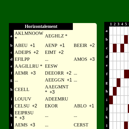
1
2
3
4
5
Horizontalement
a
AKLMNOOW
AEGHLZ *
a
*
b
ABEU
+1
AENP
+1
BEEIR
+2
b
c
ADEIPS
+2
EIMT
+2
c
d
EFILPP
...
AMOS
+3
d
e
AAGILLRU *
EESW
e
AEMR
+3
DEEORR
+2
...
f
f
...
AEEGGN
+1
...
g
g
AAEGMNT
CEELL
h
h
*
+3
LOUUV
ADEEMRU
i
i
CELSU
+2
EKOR
ABLO
+1
j
j
EEIPRSU
...
...
k
k
*
+3
AEMS
+3
...
CERST
l
l