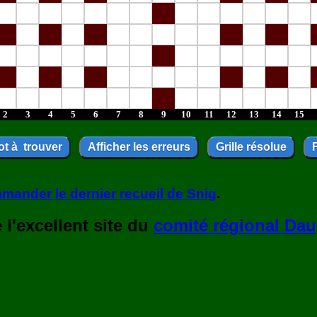
2
3
4
5
6
7
8
9
10
11
12
13
14
15
mander le dernier recueil de Snig
.
l'excellent site du
comité régional Dau