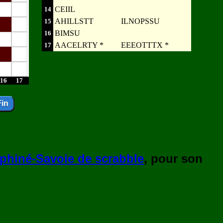
CEIIL
14
AHILLSTT
ILNOPSSU
15
BIMSU
16
AACELRTY *
EEEOTTTX *
17
16
17
phiné-Savoie de scrabble
, pour son