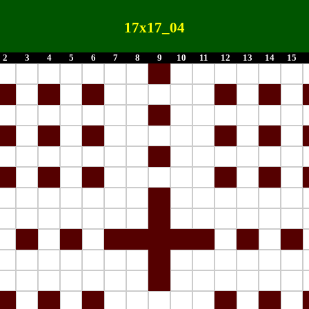
17x17_04
2
3
4
5
6
7
8
9
10
11
12
13
14
15