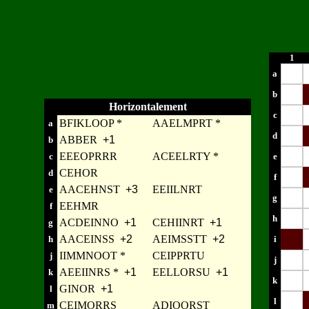
1
a
b
Horizontalement
c
BFIKLOOP *
AAELMPRT *
a
d
ABBER
+1
b
EEEOPRRR
ACEELRTY *
c
e
CEHOR
d
f
AACEHNST
+3
EEIILNRT
e
g
EEHMR
f
h
ACDEINNO
+1
CEHIINRT
+1
g
AACEINSS
+2
AEIMSSTT
+2
h
i
IIMMNOOT *
CEIPPRTU
j
j
AEEIINRS *
+1
EELLORSU
+1
k
k
GINOR
+1
l
l
CEIMORRS
ADIOORST
m