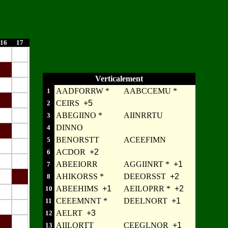
16
17
Verticalement
AADFORRW *
AABCCEMU *
1
CEIRS
+5
2
ABEGIINO *
AIINRRTU
3
DINNO
4
BENORSTT
ACEEFIMN
5
ACDOR
+2
6
ABEEIORR
AGGIINRT *
+1
7
AHIKORSS *
DEEORSST
+2
8
ABEEHIMS
+1
AEILOPRR *
+2
10
CEEEMNNT *
DEELNORT
+1
11
AELRT
+3
12
AIILORTT
CEEGLNOR
+1
13