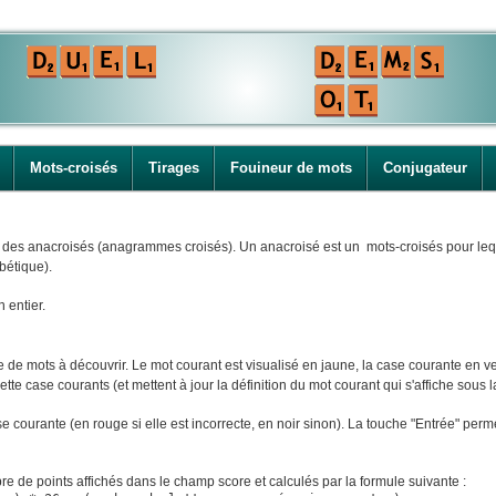
Mots-croisés
Tirages
Fouineur de mots
Conjugateur
i des anacroisés (anagrammes croisés). Un anacroisé est un mots-croisés pour leque
bétique).
n entier.
e mots à découvrir. Le mot courant est visualisé en jaune, la case courante en ver
tte case courants (et mettent à jour la définition du mot courant qui s'affiche sous la
ase courante (en rouge si elle est incorrecte, en noir sinon). La touche "Entrée" perm
e de points affichés dans le champ score et calculés par la formule suivante :