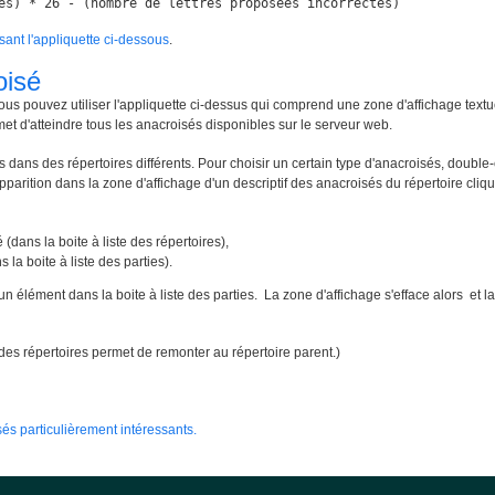
es) * 26 - (nombre de lettres proposées incorrectes)
isant l'appliquette ci-dessous
.
oisé
ous pouvez utiliser l'appliquette ci-dessus qui comprend une zone d'affichage textu
met d'atteindre tous les anacroisés disponibles sur le serveur web.
 dans des répertoires différents. Pour choisir un certain type d'anacroisés, double-
apparition dans la zone d'affichage d'un descriptif des anacroisés du répertoire cliqué
 (dans la boite à liste des répertoires),
 la boite à liste des parties).
un élément dans la boite à liste des parties. La zone d'affichage s'efface alors e
te des répertoires permet de remonter au répertoire parent.)
és particulièrement intéressants.