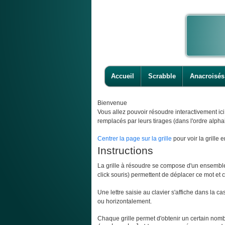
Accueil
Scrabble
Anacroisés
Bienvenue
Vous allez pouvoir résoudre interactivement ic
remplacés par leurs tirages (dans l'ordre alpha
Centrer la page sur la grille
pour voir la grille e
Instructions
La grille à résoudre se compose d'un ensemble d
click souris) permettent de déplacer ce mot et ce
Une lettre saisie au clavier s'affiche dans la c
ou horizontalement.
Chaque grille permet d'obtenir un certain nombr