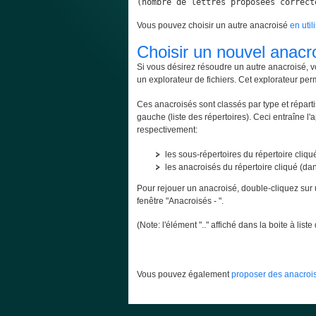
(nombre de lettres proposées correct
Vous pouvez choisir un autre anacroisé
en util
Choisir un nouvel anacr
Si vous désirez résoudre un autre anacroisé, v
un explorateur de fichiers. Cet explorateur per
Ces anacroisés sont classés par type et répartis
gauche (liste des répertoires). Ceci entraîne l'
respectivement:
les sous-répertoires du répertoire cliqué
les anacroisés du répertoire cliqué (dans
Pour rejouer un anacroisé, double-cliquez sur 
fenêtre "Anacroisés - ".
(Note: l'élément ".." affiché dans la boite à lis
Vous pouvez également
proposer des anacrois