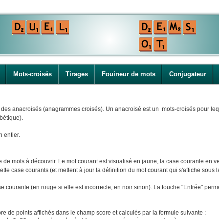
Mots-croisés
Tirages
Fouineur de mots
Conjugateur
i des anacroisés (anagrammes croisés). Un anacroisé est un mots-croisés pour leque
bétique).
n entier.
e mots à découvrir. Le mot courant est visualisé en jaune, la case courante en ver
tte case courants (et mettent à jour la définition du mot courant qui s'affiche sous la
ase courante (en rouge si elle est incorrecte, en noir sinon). La touche "Entrée" perm
e de points affichés dans le champ score et calculés par la formule suivante :