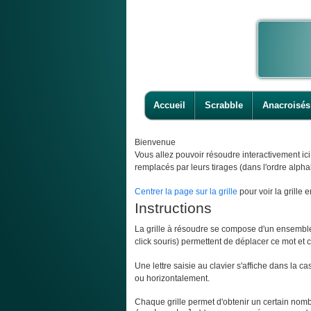
Accueil
Scrabble
Anacroisés
Bienvenue
Vous allez pouvoir résoudre interactivement ic
remplacés par leurs tirages (dans l'ordre alpha
Centrer la page sur la grille
pour voir la grille e
Instructions
La grille à résoudre se compose d'un ensemble d
click souris) permettent de déplacer ce mot et ce
Une lettre saisie au clavier s'affiche dans la c
ou horizontalement.
Chaque grille permet d'obtenir un certain nombr