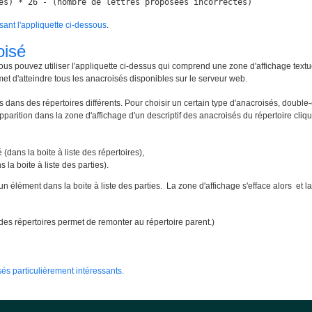
es) * 26 - (nombre de lettres proposées incorrectes)
isant l'appliquette ci-dessous
.
oisé
ous pouvez utiliser l'appliquette ci-dessus qui comprend une zone d'affichage textu
met d'atteindre tous les anacroisés disponibles sur le serveur web.
 dans des répertoires différents. Pour choisir un certain type d'anacroisés, double-
apparition dans la zone d'affichage d'un descriptif des anacroisés du répertoire cliqué
 (dans la boite à liste des répertoires),
 la boite à liste des parties).
un élément dans la boite à liste des parties. La zone d'affichage s'efface alors e
te des répertoires permet de remonter au répertoire parent.)
és particulièrement intéressants.