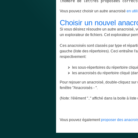
(nombre de lettres proposées correct
Vous pouvez choisir un autre anacroisé
en util
Choisir un nouvel anacr
Si vous désirez résoudre un autre anacroisé, v
un explorateur de fichiers. Cet explorateur per
Ces anacroisés sont classés par type et répartis
gauche (liste des répertoires). Ceci entraîne l'
respectivement:
les sous-répertoires du répertoire cliqué
les anacroisés du répertoire cliqué (dans
Pour rejouer un anacroisé, double-cliquez sur 
fenêtre "Anacroisés - ".
(Note: l'élément ".." affiché dans la boite à lis
Vous pouvez également
proposer des anacrois