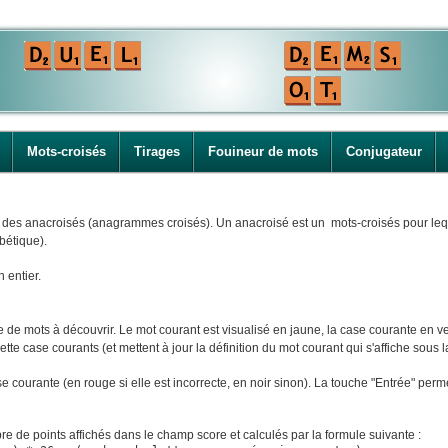
Mots-croisés
Tirages
Fouineur de mots
Conjugateur
i des anacroisés (anagrammes croisés). Un anacroisé est un mots-croisés pour leque
bétique).
n entier.
e mots à découvrir. Le mot courant est visualisé en jaune, la case courante en ver
tte case courants (et mettent à jour la définition du mot courant qui s'affiche sous la
ase courante (en rouge si elle est incorrecte, en noir sinon). La touche "Entrée" perm
e de points affichés dans le champ score et calculés par la formule suivante :