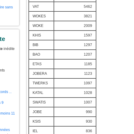
VAT
5462
aire sans
WOKES
3821
WOKE
2009
KHIS
1597
te
BIB
1297
te
inédite
BAO
1207
ETAS
1185
nts
JOBERA
1123
TWERKS
1097
ords ...
KATAL
1028
SWATIS
1007
s 9
JOBE
990
 moins 11
KSIS
930
ionnées
IEL
836