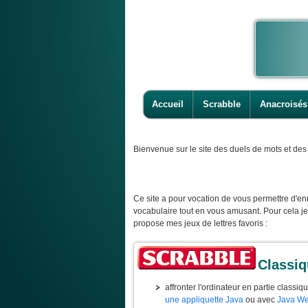
Accueil
Scrabble
Anacroisés
Bienvenue
sur le site des duels de mots et des 
Ce site a pour vocation de vous permettre d'enr
vocabulaire tout en vous amusant. Pour cela j
propose mes jeux de lettres favoris :
Classi
affronter l'ordinateur en partie classiq
une appliquette Java
ou avec
Java We