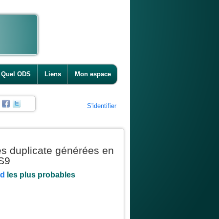
Quel ODS
Liens
Mon espace
S'identifier
ies duplicate générées en
DS9
rd
les plus probables