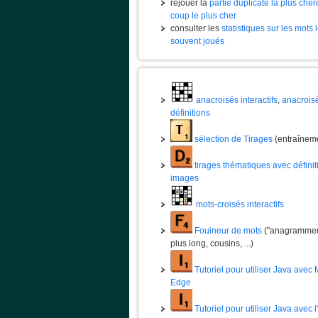
rejouer la
partie duplicate la plus chèr
coup le plus cher
consulter les
statistiques sur les mots 
souvent joués
anacroisés interactifs
,
anacrois
définitions
sélection de Tirages
(entraînem
tirages thématiques avec définit
images
mots-croisés interactifs
Fouineur de mots
("anagrammeur
plus long, cousins, ...)
Tutoriel pour utiliser Java avec 
Edge
Tutoriel pour utiliser Java avec 