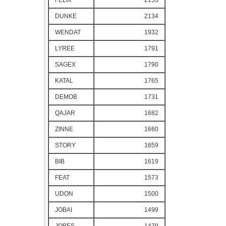
FELIX
2153
DUNKE
2134
WENDAT
1932
LYREE
1791
SAGEX
1790
KATAL
1765
DEMOB
1731
QAJAR
1682
ZINNE
1660
STORY
1659
BIB
1619
FEAT
1573
UDON
1500
JOBAI
1499