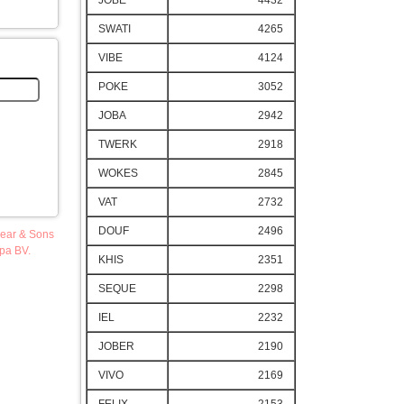
JOBE
4432
SWATI
4265
VIBE
4124
POKE
3052
JOBA
2942
TWERK
2918
WOKES
2845
VAT
2732
DOUF
2496
pear & Sons
opa BV.
KHIS
2351
SEQUE
2298
IEL
2232
JOBER
2190
VIVO
2169