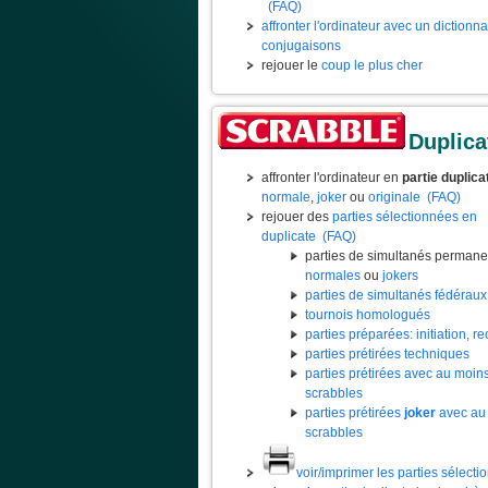
(FAQ)
affronter l'ordinateur avec un dictionn
conjugaisons
rejouer le
coup le plus cher
Duplica
affronter l'ordinateur en
partie duplica
normale
,
joker
ou
originale
(FAQ)
rejouer des
parties sélectionnées en
duplicate
(FAQ)
parties de simultanés permane
normales
ou
jokers
parties de simultanés fédéraux
tournois homologués
parties préparées: initiation, rec
parties prétirées techniques
parties prétirées avec au moin
scrabbles
parties prétirées
joker
avec au
scrabbles
voir/imprimer les parties sélect