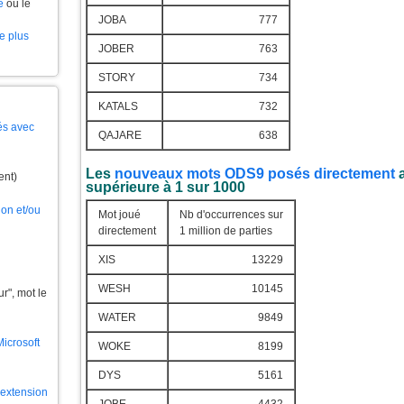
e
ou le
JOBA
777
le plus
JOBER
763
STORY
734
KATALS
732
és avec
QAJARE
638
Les
nouveaux mots ODS9 posés directement
a
ent)
supérieure à 1 sur 1000
ion et/ou
Mot joué
Nb d'occurrences sur
directement
1 million de parties
XIS
13229
WESH
10145
", mot le
WATER
9849
Microsoft
WOKE
8199
DYS
5161
l'extension