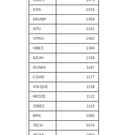
JOBES
1479
KSIS
1476
KRUMP
1459
SITU
1431
VITRO
1402
VIBES
1394
AZUKI
1339
DUNKA
1187
COVID
1177
VOLQUE
1138
MEDZE
1122
JOBEZ
1118
BRIC
1085
TECH
1074