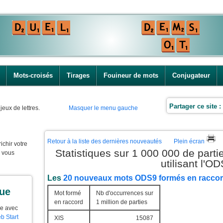
Mots-croisés
Tirages
Fouineur de mots
Conjugateur
Partager ce site :
jeux de lettres.
Masquer le menu gauche
Retour à la liste des dernières nouveautés
Plein écran
ichir votre
Statistiques sur 1 000 000 de part
e vous
utilisant l'O
Les
20 nouveaux mots ODS9 formés en racco
que
Mot formé
Nb d'occurrences sur
en raccord
1 million de parties
ue avec
b Start
XIS
15087