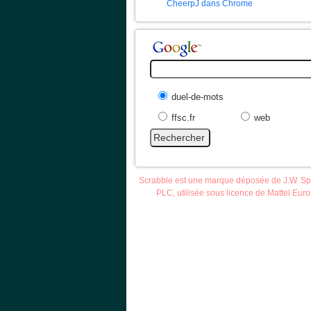
CheerpJ dans Chrome
duel-de-mots
ffsc.fr
web
Scrabble est une marque déposée de J.W. S
PLC, utilisée sous licence de Mattel Eur