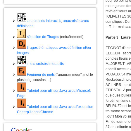
pour 60 points 
rallonges en deu
revoient leurs 
! OLIVETTES 36 
anacroisés interactifs
,
anacroisés avec
compliqué . De
définitions
....T..I.....mais
mo
sélection de Tirages
(entraînement)
Partie 3 Laure
tirages thématiques avec définition et/ou
EEGINOT d'entré
images
EEEGLNT et prem
dont les fleurs 
mots-croisés interactifs
MaJORENT . AEOQ
attentif avec u
PODAUX 54 mieux
Fouineur de mots
("anagrammeur", mot le
Ruckebusch prov
plus long, cousins, ...)
ACILNRS : les d
EEIPSTV +A pour
Tutoriel pour utiliser Java avec Microsoft
quelques bulle
Edge
forcément une ra
BELRUZ? est le c
Tutoriel pour utiliser Java avec l'extension
troisième scrab
CheerpJ dans Chrome
, ouf ! Mon voisi
Fin de tournoi 
37 en collante 