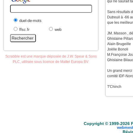
qui ne saurait ta
Sans résultats d
Dutreuil à -66 a
duel-de-mots
que les meilleur
ffsc.fr
web
JM. Masson , déj
Ghislaine Pil
Alain Brugei
Joëlle Bonol
M.Françoise Jo
Scrabble est une marque déposée de J.W. Spear & Sons
Ghislaine Bil
PLC, utilisée sous licence de Mattel Europa BV.
Un grand merci 
comité IDF-Nord 
T'Chinch
Accueil
Scrabble
Anacroisés
Mots-croisé
Copyright © 1999-2026 P
webmest
Révis