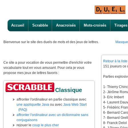
Accueil
Scrabble
Anacroisés
Mots-croisés
Tirages
Bienvenue
sur le site des duels de mots et des jeux de lettres.
Masque
Retour à la lis
Ce site a pour vocation de vous permettre d'enrichir votre
151 joueurs ce 
vocabulaire tout en vous amusant. Pour cela je vous
propose mes jeux de lettres favoris :
Parties explosiv
1- Thierry Chinch
Classique
2- Jérôme Roma
3- Eric Imber
affronter l'ordinateur en partie classique avec
4- Laurent Dauvi
une appliquette Java
ou avec
Java Web Start
5- Frédéric Fra
(FAQ)
6- Bernard C
affronter l'ordinateur avec un dictionnaire sans
7- Bernard Grell
conjugaisons
8- Franck De
rejouer le
coup le plus cher