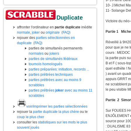
9- J.Pierre Gé
10- J.Michel Ma
11- Solange 
Duplicate
Victoire du néo
affronter l'ordinateur en
partie duplicate
inédite
Partie 1 Miche
normale
,
joker
ou
originale
(FAQ)
rejouer des
parties sélectionnées en
Réveillé à 9H20 
duplicate
(FAQ)
pour que je ne 
parties de simultanés permanents
cours : MEDOC H
normales
ou
jokers
la partie puis 
parties de simultanés fédéraux
B et F ( sous-
tournois homologués
quel esthète ! 
parties préparées: initiation, records ...
) avant un quad
parties prétirées techniques
appuis GRRT ma
parties prétirées avec au moins 9
ne scrabblent p
scrabbles
le peu visible 
parties prétirées
joker
avec au moins 11
scrabbles
Partie 2 Simon
voir/imprimer les parties sélectionnées
Sur FOUEES H4 ,
rejouer la
partie duplicate la plus chère
ou le
ENJÔLEMENT et 
coup le plus cher
source pour 100 
consulter les
statistiques sur les mots le plus
: DUALISME 83 a
souvent joués