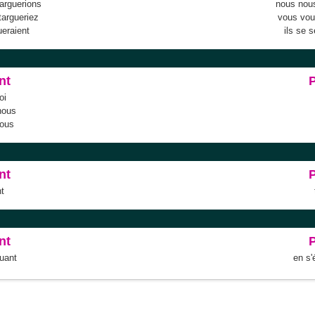
arguerions
nous nous
targueriez
vous vou
ueraient
ils se 
nt
oi
nous
vous
nt
t
nt
guant
en s'
ble
Anacroisés
Mots-croisés
Tirages
Fouineur de mots
Conjugateur