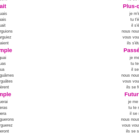
ait
Plus-q
uais
je m'
uais
tu t'
uait
il s'
rguions
nous nous
arguiez
vous vou
uaient
ils s'é
imple
Passé
guai
je me
guas
tu t
gua
il s
rguâmes
nous nou
rguâtes
vous vou
uèrent
ils se 
imple
Futur
uerai
je me 
ueras
tu te 
uera
il se
rguerons
nous nous
rguerez
vous vou
ueront
ils se 