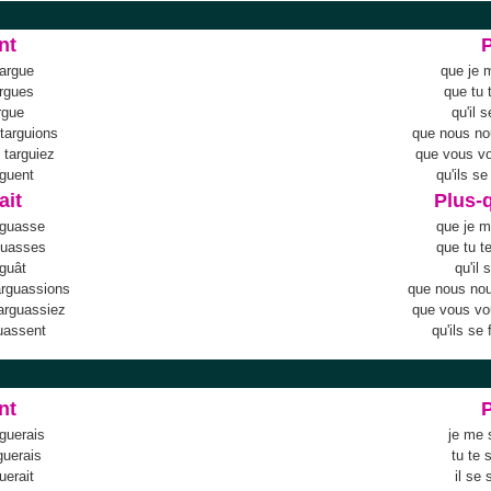
nt
targue
que je 
argues
que tu 
argue
qu'il 
targuions
que nous no
 targuiez
que vous v
rguent
qu'ils s
ait
Plus-q
rguasse
que je m
rguasses
que tu t
rguât
qu'il 
arguassions
que nous nou
arguassiez
que vous vo
guassent
qu'ils se
nt
guerais
je me 
guerais
tu te 
guerait
il se 