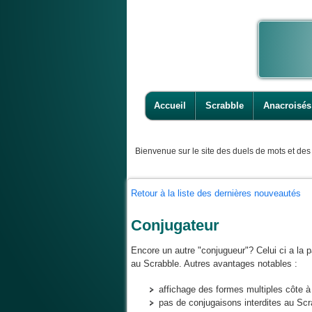
Accueil
Scrabble
Anacroisés
Bienvenue
sur le site des duels de mots et des 
Retour à la liste des dernières nouveautés
Conjugateur
Encore un autre "conjugueur"? Celui ci a la pa
au Scrabble. Autres avantages notables :
affichage des formes multiples côte 
pas de conjugaisons interdites au Scr