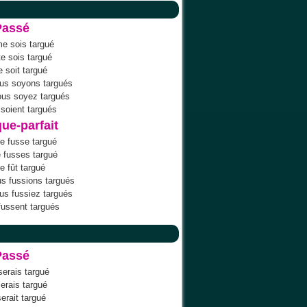
Passé
me sois targué
te sois targué
se soit targué
us soyons targués
ous soyez targués
e soient targués
ue-parfait
e fusse targué
e fusses targué
se fût targué
s fussions targués
us fussiez targués
 fussent targués
Passé
serais targué
serais targué
serait targué