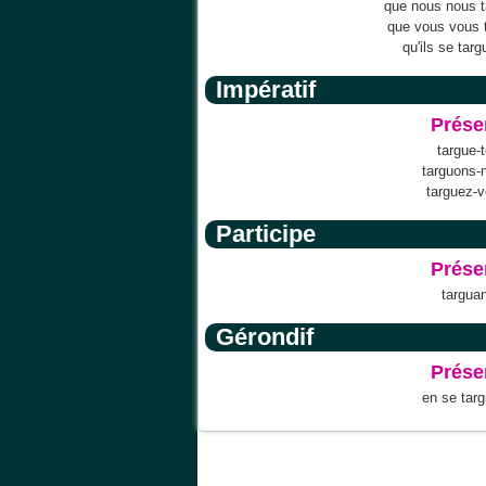
que nous nous t
que vous vous 
qu'ils se targ
Impératif
Prése
targue-t
targuons-
targuez-
Participe
Prése
targuan
Gérondif
Prése
en se tar
Accueil
Scrab