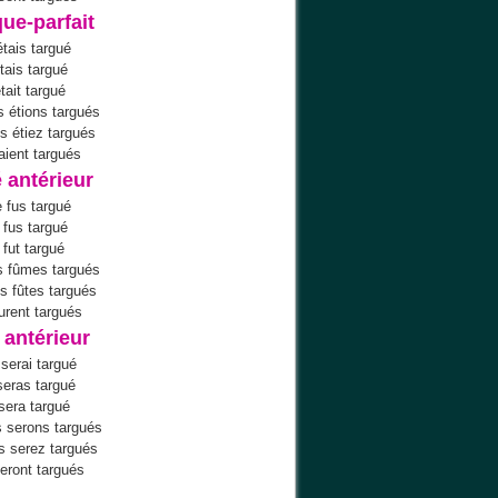
ue-parfait
étais targué
étais targué
était targué
 étions targués
s étiez targués
taient targués
 antérieur
 fus targué
e fus targué
e fut targué
s fûmes targués
s fûtes targués
furent targués
 antérieur
serai targué
seras targué
 sera targué
 serons targués
s serez targués
seront targués