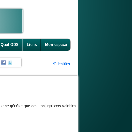
Quel ODS
Liens
Mon espace
S'identifier
 de ne générer que des conjugaisons valables