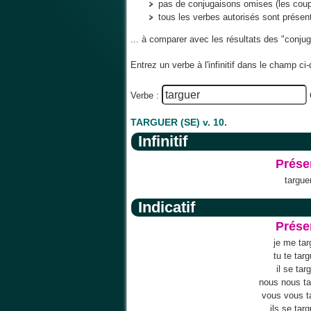
pas de conjugaisons omises (les co
tous les verbes autorisés sont prése
... à comparer avec les résultats des "conju
Entrez un verbe à l'infinitif dans le champ c
Verbe :
TARGUER (SE) v. 10.
Infinitif
Prése
targue
Indicatif
Prése
je me ta
tu te tar
il se tar
nous nous t
vous vous t
ils se tar