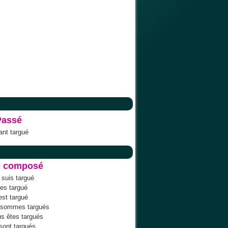
Passé
tant targué
é composé
 suis targué
t'es targué
'est targué
 sommes targués
s êtes targués
 sont targués