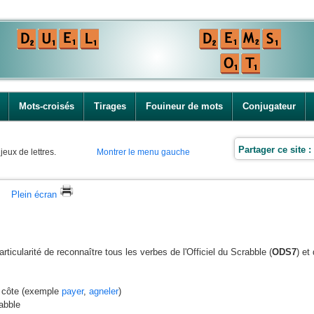
Mots-croisés
Tirages
Fouineur de mots
Conjugateur
Partager ce site :
jeux de lettres.
Montrer le menu gauche
Plein écran
rticularité de reconnaître tous les verbes de l'Officiel du Scrabble (
ODS7
) et
à côte (exemple
payer
,
agneler
)
abble