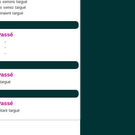
 serions targué
s seriez targué
seraient targué
Passé
-
-
-
Passé
targué
Passé
étant targué
Quel ODS
Liens
Mon espace