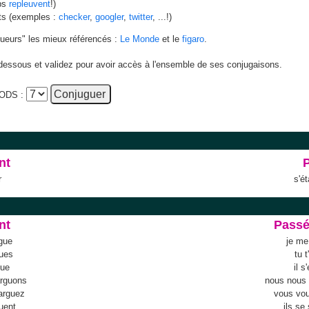
ups
repleuvent
!)
nts (exemples :
checker
,
googler
,
twitter
, ...!)
gueurs" les mieux référencés :
Le Monde
et le
figaro
.
i-dessous et validez pour avoir accès à l'ensemble de ses conjugaisons.
ODS :
nt
r
s'é
nt
Pass
rgue
je me
gues
tu 
gue
il s
arguons
nous nous
arguez
vous vou
guent
ils se