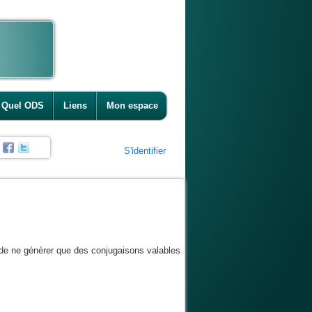
Quel ODS
Liens
Mon espace
S'identifier
 de ne générer que des conjugaisons valables