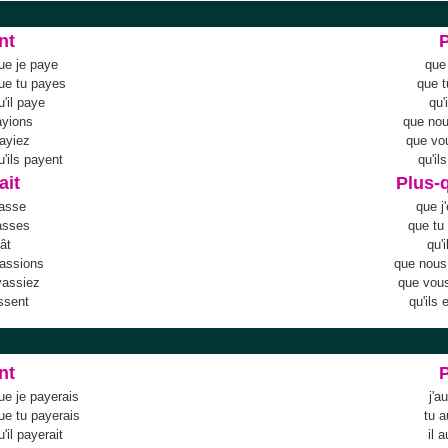
nt
ue je paye
que 
que tu payes
que t
u'il paye
qu'
ayions
que no
ayiez
que vo
u'ils payent
qu'il
ait
Plus-q
yasse
que j
asses
que tu
yât
qu'
assions
que nous
yassiez
que vou
ssent
qu'ils
nt
ue je payerais
j'a
ue tu payerais
tu a
u'il payerait
il 