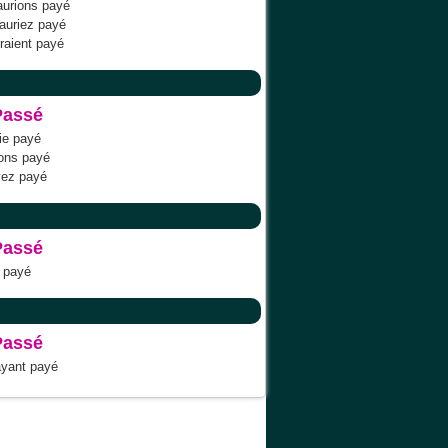
aurions payé
auriez payé
uraient payé
Passé
ie payé
ons payé
yez payé
Passé
payé
Passé
ayant payé
Quel ODS
Liens
Mon espace