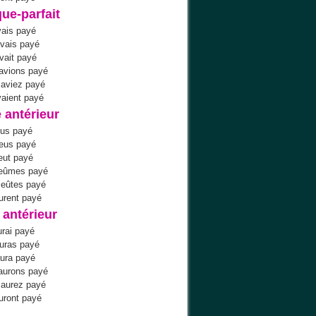
ue-parfait
vais payé
avais payé
avait payé
avions payé
 aviez payé
vaient payé
 antérieur
eus payé
 eus payé
 eut payé
eûmes payé
 eûtes payé
eurent payé
 antérieur
aurai payé
auras payé
 aura payé
aurons payé
 aurez payé
auront payé