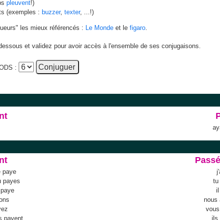
ups
pleuvent
!)
nts (exemples :
buzzer
,
texter
, ...!)
gueurs" les mieux référencés :
Le Monde
et le
figaro
.
i-dessous et validez pour avoir accès à l'ensemble de ses conjugaisons.
ODS :
nt
ay
nt
Pass
e paye
j
u payes
tu
l paye
i
ons
nous
yez
vous
ls payent
il