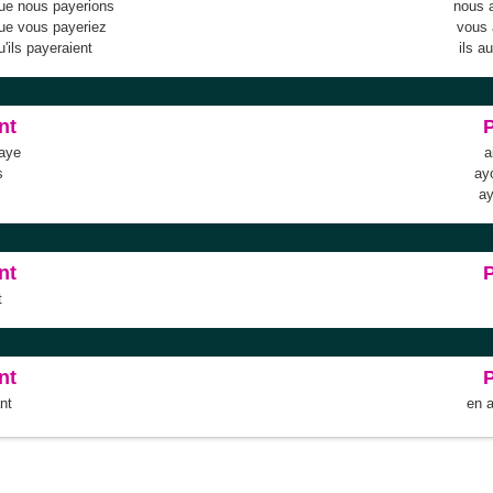
que nous payerions
nous 
que vous payeriez
vous 
u'ils payeraient
ils a
nt
paye
a
s
ay
a
nt
t
nt
nt
en 
ble
Anacroisés
Mots-croisés
Tirages
Fouineur de mots
Conjugateur