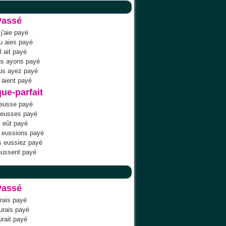
Passé
j'aie payé
u aies payé
il ait payé
us ayons payé
us ayez payé
s aient payé
ue-parfait
'eusse payé
 eusses payé
il eût payé
 eussions payé
s eussiez payé
 eussent payé
Passé
urais payé
urais payé
aurait payé