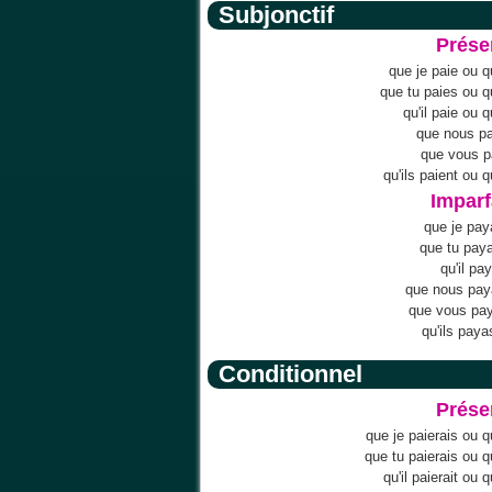
Subjonctif
Prése
que je paie ou q
que tu paies ou 
qu'il paie ou q
que nous p
que vous p
qu'ils paient ou q
Imparf
que je pa
que tu pay
qu'il pa
que nous pay
que vous pa
qu'ils paya
Conditionnel
Prése
que je paierais ou q
que tu paierais ou q
qu'il paierait ou q