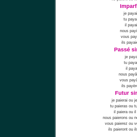
Imparf
je paya
tu paya
il payai
nous pay
vous pay
ils payai
Passé s
je paya
tu pay
il pay
nous pay
vous pay
ils payèr
Futur s
je paierai ou j
tu paieras ou t
il paiera ou i
nous paierons ou 
vous paierez ou 
ils paieront ou i