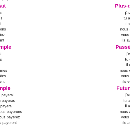
ait
Plus-q
is
j'a
is
tu 
t
il 
ions
nous 
iez
vous
ent
ils a
imple
Passé
i
j'
as
tu
a
il
âmes
nous 
âtes
vous
ent
ils 
imple
Futur
e payerai
j'
u payeras
tu 
l payera
il
nous payerons
nous 
vous payerez
vous
ls payeront
ils 