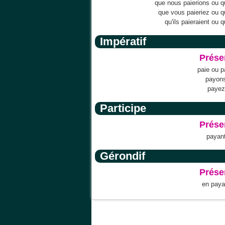
que nous paierions ou 
que vous paieriez ou 
qu'ils paieraient ou q
Impératif
Prése
paie ou 
payon
payez
Participe
Prése
payan
Gérondif
Prése
en paya
Accueil
Scrab