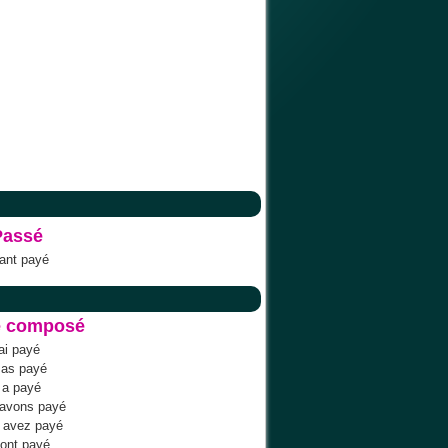
Passé
ant payé
é composé
'ai payé
 as payé
l a payé
 avons payé
 avez payé
s ont payé