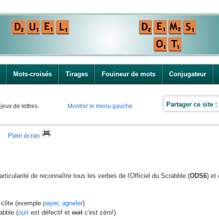
Mots-croisés
Tirages
Fouineur de mots
Conjugateur
Partager ce site :
jeux de lettres.
Montrer le menu gauche
Plein écran
rticularité de reconnaître tous les verbes de l'Officiel du Scrabble (
ODS6
) et
à côte (exemple
payer
,
agneler
)
abble (
ouïr
est défectif et
ouït
c'est zéro!)