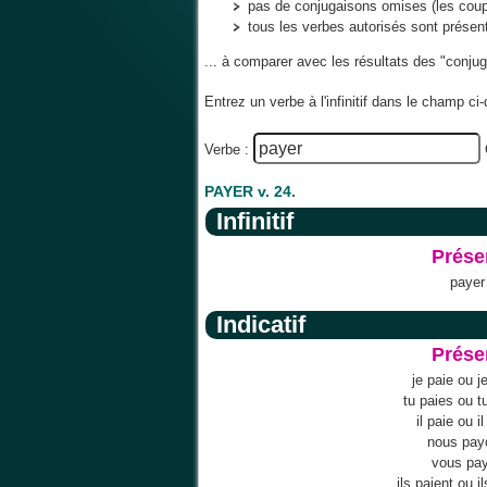
pas de conjugaisons omises (les co
tous les verbes autorisés sont prése
... à comparer avec les résultats des "conju
Entrez un verbe à l'infinitif dans le champ c
Verbe :
PAYER v. 24.
Infinitif
Prése
payer
Indicatif
Prése
je paie ou j
tu paies ou t
il paie ou i
nous pay
vous pa
ils paient ou i