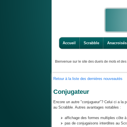
Accueil
Scrabble
Anacroisés
Bienvenue
sur le site des duels de mots et des 
Retour à la liste des dernières nouveautés
Conjugateur
Encore un autre "conjugueur"? Celui ci a la pa
au Scrabble. Autres avantages notables :
affichage des formes multiples côte 
pas de conjugaisons interdites au Scr