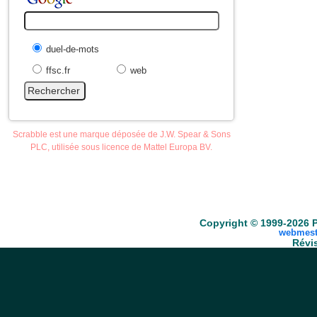
duel-de-mots
ffsc.fr
web
Scrabble est une marque déposée de J.W. Spear & Sons
PLC, utilisée sous licence de Mattel Europa BV.
Accueil
Scrabble
Anacroisés
Mots-croisé
Copyright © 1999-2026 P
webmest
Révis