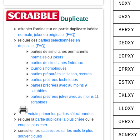
NOXY
ORXY
Duplicate
affronter l'ordinateur en
partie duplicate
inédite
BERXY
normale
,
joker
ou
originale
(FAQ)
rejouer des
parties sélectionnées en
DEOXY
duplicate
(FAQ)
parties de simultanés permanents
EOPXY
normales
ou
jokers
parties de simultanés fédéraux
tournois homologués
EPRXY
parties préparées: initiation, records ...
parties prétirées techniques
ESTXY
parties prétirées avec au moins 9
scrabbles
IKLXY
parties prétirées
joker
avec au moins 11
scrabbles
LLOXY
voir/imprimer les parties sélectionnées
rejouer la
partie duplicate la plus chère
ou le
OPRXY
coup le plus cher
consulter les
statistiques sur les mots le plus
ACNRXY
souvent joués