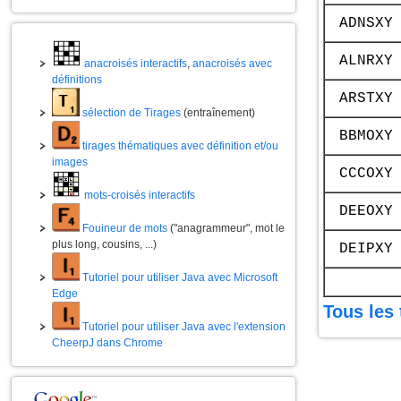
ADNSXY
ALNRXY
anacroisés interactifs
,
anacroisés avec
définitions
ARSTXY
sélection de Tirages
(entraînement)
BBMOXY
tirages thématiques avec définition et/ou
images
CCCOXY
mots-croisés interactifs
DEEOXY
Fouineur de mots
("anagrammeur", mot le
plus long, cousins, ...)
DEIPXY
Tutoriel pour utiliser Java avec Microsoft
Edge
Tous les 
Tutoriel pour utiliser Java avec l'extension
CheerpJ dans Chrome