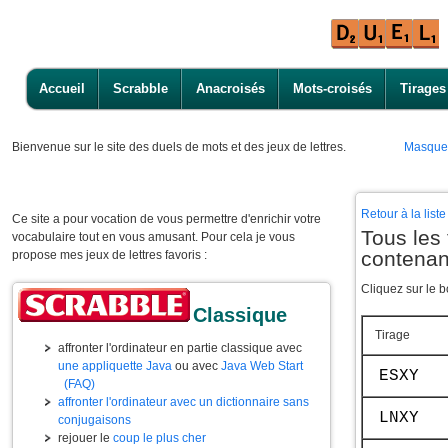
Accueil
Scrabble
Anacroisés
Mots-croisés
Tirages
Bienvenue
sur le site des duels de mots et des jeux de lettres.
Masque
Retour à la lis
Ce site a pour vocation de vous permettre d'enrichir votre
Tous les 
vocabulaire tout en vous amusant. Pour cela je vous
contenan
propose mes jeux de lettres favoris :
Cliquez sur le b
Classique
Tirage
affronter l'ordinateur en partie classique avec
une appliquette Java
ou avec
Java Web Start
ESXY
(FAQ)
affronter l'ordinateur avec un dictionnaire sans
LNXY
conjugaisons
rejouer le
coup le plus cher