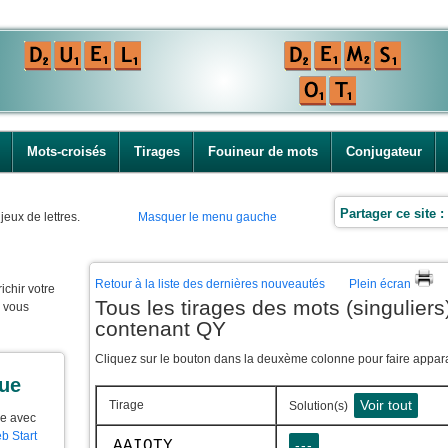
Mots-croisés
Tirages
Fouineur de mots
Conjugateur
Partager ce site :
jeux de lettres.
Masquer le menu gauche
Retour à la liste des dernières nouveautés
Plein écran
ichir votre
Tous les tirages des mots (singuliers)
e vous
contenant QY
Cliquez sur le bouton dans la deuxème colonne pour faire apparaî
que
Voir tout
Tirage
Solution(s)
ue avec
b Start
AAIQTY
---