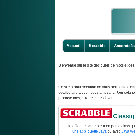
Accueil
Scrabble
Anacroisés
Bienvenue
sur le site des duels de mots et des 
Ce site a pour vocation de vous permettre d'enr
vocabulaire tout en vous amusant. Pour cela j
propose mes jeux de lettres favoris :
Classi
affronter l'ordinateur en partie classiq
une appliquette Java
ou avec
Java We