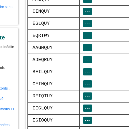
aire sans
CINQUY
---
EGLQUY
---
EQRTWY
---
te
te
inédite
AAGMQUY
---
ADEQRUY
---
nts
BEILQUY
---
CEINQUY
---
ords ...
DEIQTUY
---
s 9
EEGLQUY
---
 moins 11
EGIOQUY
---
ionnées