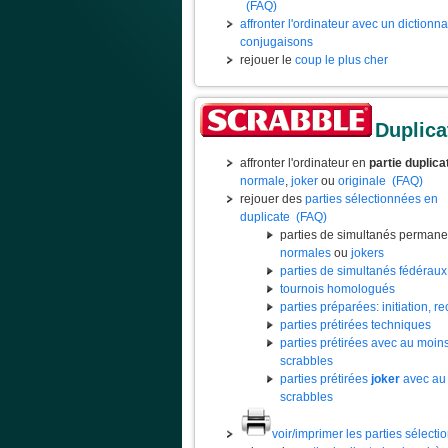
(FAQ)
affronter l'ordinateur avec un dictionn
conjugaisons
rejouer le
coup le plus cher
Duplica
affronter l'ordinateur en
partie duplica
normale
,
joker
ou
originale
(FAQ)
rejouer des
parties sélectionnées en
duplicate
(FAQ)
parties de simultanés permane
normales
ou
jokers
parties de simultanés fédéraux
tournois homologués
parties préparées: initiation, rec
parties prétirées techniques
parties prétirées avec au moin
scrabbles
parties prétirées
joker
avec au
scrabbles
voir/imprimer les parties sélect