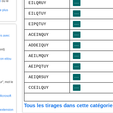
e
ou le
EILQRUY
---
le plus
EILQTUY
---
EIPQTUY
---
ACEINQUY
---
és avec
ADDEIQUY
---
ent)
AEILMQUY
---
ion et/ou
AEIPQTUY
---
AEIQRSUY
---
", mot le
CCEILQUY
---
Microsoft
Tous les tirages dans cette catégorie
l'extension