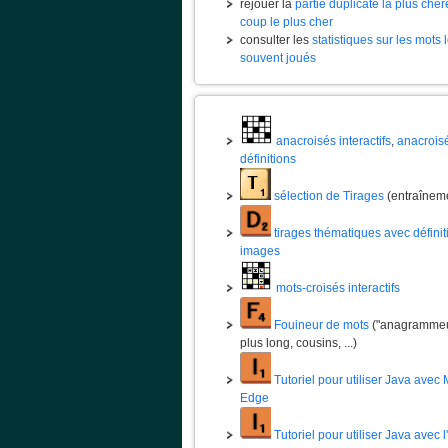
rejouer la
partie duplicate la plus chèr
coup le plus cher
consulter les
statistiques sur les mots 
souvent joués
anacroisés interactifs
,
anacrois
définitions
sélection de Tirages
(entraînem
tirages thématiques avec définit
images
mots-croisés interactifs
Fouineur de mots
("anagrammeur
plus long, cousins, ...)
Tutoriel pour utiliser Java avec 
Edge
Tutoriel pour utiliser Java avec 