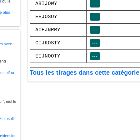
e
ou le
ABIJOWY
---
le plus
EEJOSUY
---
ACEJNRRY
---
CIJKOSTY
---
és avec
EIJNOOTY
---
ent)
Tous les tirages dans cette catégorie
ion et/ou
", mot le
Microsoft
l'extension