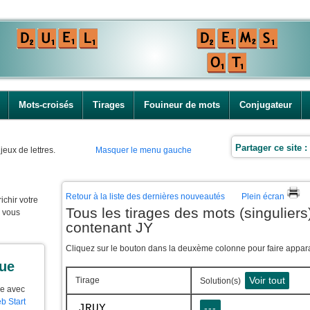
Mots-croisés
Tirages
Fouineur de mots
Conjugateur
Partager ce site :
jeux de lettres.
Masquer le menu gauche
Retour à la liste des dernières nouveautés
Plein écran
ichir votre
Tous les tirages des mots (singuliers)
e vous
contenant JY
Cliquez sur le bouton dans la deuxème colonne pour faire apparaî
que
Voir tout
Tirage
Solution(s)
ue avec
b Start
JRUY
---