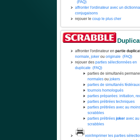
(FAQ)
affronter l'ordinateur avec un dictionn
conjugaisons
rejouer le
coup le plus cher
Duplica
affronter l'ordinateur en
partie duplica
normale
,
joker
ou
originale
(FAQ)
rejouer des
parties sélectionnées en
duplicate
(FAQ)
parties de simultanés permane
normales
ou
jokers
parties de simultanés fédéraux
tournois homologués
parties préparées: initiation, rec
parties prétirées techniques
parties prétirées avec au moin
scrabbles
parties prétirées
joker
avec au
scrabbles
voir/imprimer les parties sélect