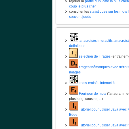
rejouer la
partie duplicate la plus chèr
coup le plus cher
consulter les
statistiques sur les mots 
souvent joués
anacroisés interactifs
,
anacrois
définitions
sélection de Tirages
(entraînem
tirages thématiques avec définit
images
mots-croisés interactifs
Fouineur de mots
("anagrammeur
plus long, cousins, ...)
Tutoriel pour utiliser Java avec 
Edge
Tutoriel pour utiliser Java avec 