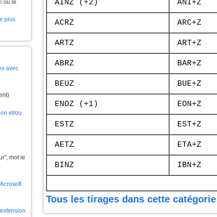
AINZ (+2)
ANI+Z
e
ou le
le plus
ACRZ
ARC+Z
ARTZ
ART+Z
ABRZ
BAR+Z
és avec
BEUZ
BUE+Z
ent)
ENOZ (+1)
EON+Z
ion et/ou
ESTZ
EST+Z
AETZ
ETA+Z
", mot le
BINZ
IBN+Z
Microsoft
Tous les tirages dans cette catégorie
l'extension