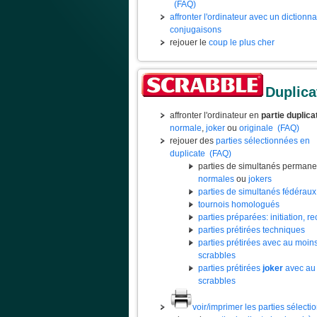
(FAQ)
affronter l'ordinateur avec un dictionn
conjugaisons
rejouer le
coup le plus cher
Duplica
affronter l'ordinateur en
partie duplica
normale
,
joker
ou
originale
(FAQ)
rejouer des
parties sélectionnées en
duplicate
(FAQ)
parties de simultanés permane
normales
ou
jokers
parties de simultanés fédéraux
tournois homologués
parties préparées: initiation, rec
parties prétirées techniques
parties prétirées avec au moin
scrabbles
parties prétirées
joker
avec au
scrabbles
voir/imprimer les parties sélect