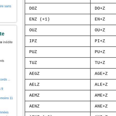
aire sans
DOZ
DO+Z
ENZ (+1)
EN+Z
OUZ
OU+Z
te
IPZ
PI+Z
te
inédite
PUZ
PU+Z
nts
TUZ
TU+Z
AEGZ
AGE+Z
ords ...
AELZ
ALE+Z
s 9
AEMZ
AME+Z
 moins 11
AENZ
ANE+Z
ionnées