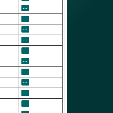
---
---
---
---
---
---
---
---
---
---