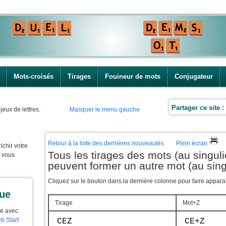
Mots-croisés
Tirages
Fouineur de mots
Conjugateur
Partager ce site :
jeux de lettres.
Masquer le menu gauche
Retour à la liste des dernières nouveautés
Plein écran
ichir votre
Tous les tirages des mots (au singuli
e vous
peuvent former un autre mot (au sing
Cliquez sur le bouton dans la dernière colonne pour faire apparaît
que
Tirage
Mot+Z
ue avec
b Start
CEZ
CE+Z