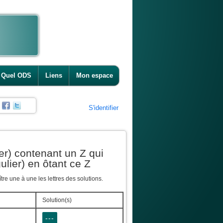
Quel ODS
Liens
Mon espace
S'identifier
er) contenant un Z qui
ulier) en ôtant ce Z
re une à une les lettres des solutions.
Solution(s)
---