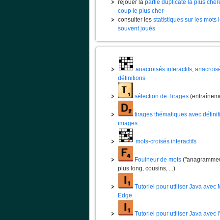
rejouer la
partie duplicate la plus chèr
coup le plus cher
consulter les
statistiques sur les mots 
souvent joués
anacroisés interactifs
,
anacrois
définitions
sélection de Tirages
(entraînem
tirages thématiques avec définit
images
mots-croisés interactifs
Fouineur de mots
("anagrammeur
plus long, cousins, ...)
Tutoriel pour utiliser Java avec 
Edge
Tutoriel pour utiliser Java avec 