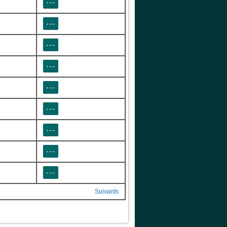
---
---
---
---
---
---
---
---
---
Suivants