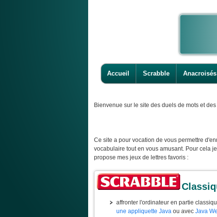
Accueil
Scrabble
Anacroisés
Bienvenue
sur le site des duels de mots et des 
Ce site a pour vocation de vous permettre d'enr
vocabulaire tout en vous amusant. Pour cela j
propose mes jeux de lettres favoris :
Classi
affronter l'ordinateur en partie classiq
une appliquette Java
ou avec
Java We