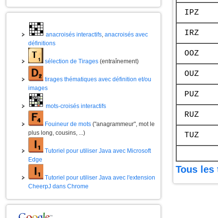
IPZ
IRZ
anacroisés interactifs
,
anacroisés avec
définitions
OOZ
sélection de Tirages
(entraînement)
OUZ
tirages thématiques avec définition et/ou
images
PUZ
mots-croisés interactifs
RUZ
Fouineur de mots
("anagrammeur", mot le
plus long, cousins, ...)
TUZ
Tutoriel pour utiliser Java avec Microsoft
Edge
Tous les 
Tutoriel pour utiliser Java avec l'extension
CheerpJ dans Chrome