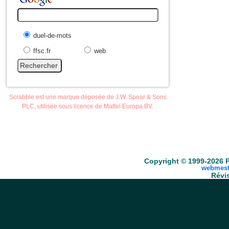
duel-de-mots
ffsc.fr
web
Scrabble est une marque déposée de J.W. Spear & Sons
PLC, utilisée sous licence de Mattel Europa BV.
Accueil
Scrabble
Anacroisés
Mots-croisé
Copyright © 1999-2026 P
webmest
Révis