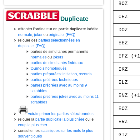
BOZ
CEZ
Duplicate
affronter l'ordinateur en
partie duplicate
inédite
DOZ
normale
,
joker
ou
originale
(FAQ)
rejouer des
parties sélectionnées en
EEZ
duplicate
(FAQ)
parties de simultanés permanents
EFZ (+
normales
ou
jokers
parties de simultanés fédéraux
tournois homologués
EKZ
parties préparées: initiation, records ...
parties prétirées techniques
ELZ
parties prétirées avec au moins 9
scrabbles
ENZ (+
parties prétirées
joker
avec au moins 11
scrabbles
EOZ
voir/imprimer les parties sélectionnées
rejouer la
partie duplicate la plus chère
ou le
ERZ
coup le plus cher
consulter les
statistiques sur les mots le plus
GIZ
souvent joués