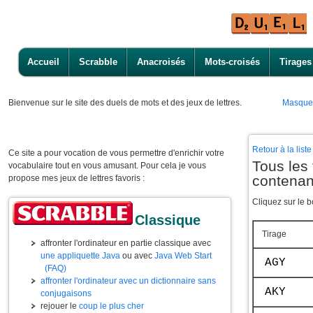
Accueil
Scrabble
Anacroisés
Mots-croisés
Tirages
Bienvenue
sur le site des duels de mots et des jeux de lettres.
Masque
Retour à la lis
Ce site a pour vocation de vous permettre d'enrichir votre
Tous les 
vocabulaire tout en vous amusant. Pour cela je vous
contenan
propose mes jeux de lettres favoris :
Cliquez sur le b
Classique
Tirage
affronter l'ordinateur en partie classique avec
une appliquette Java
ou avec
Java Web Start
AGY
(FAQ)
affronter l'ordinateur avec un dictionnaire sans
AKY
conjugaisons
rejouer le
coup le plus cher