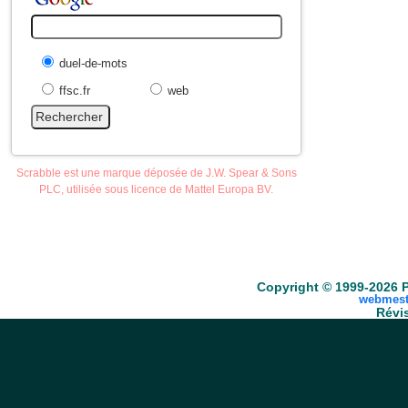
duel-de-mots
ffsc.fr
web
Scrabble est une marque déposée de J.W. Spear & Sons
PLC, utilisée sous licence de Mattel Europa BV.
Accueil
Scrabble
Anacroisés
Mots-croisé
Copyright © 1999-2026 P
webmest
Révis