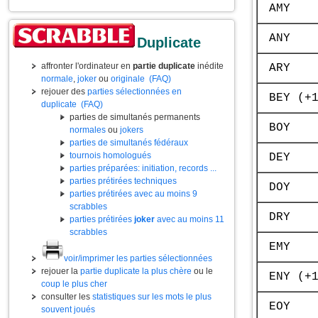
AMY
ANY
Duplicate
affronter l'ordinateur en
partie duplicate
inédite
ARY
normale
,
joker
ou
originale
(FAQ)
rejouer des
parties sélectionnées en
BEY (+
duplicate
(FAQ)
parties de simultanés permanents
BOY
normales
ou
jokers
parties de simultanés fédéraux
tournois homologués
DEY
parties préparées: initiation, records ...
parties prétirées techniques
DOY
parties prétirées avec au moins 9
scrabbles
DRY
parties prétirées
joker
avec au moins 11
scrabbles
EMY
voir/imprimer les parties sélectionnées
rejouer la
partie duplicate la plus chère
ou le
ENY (+
coup le plus cher
consulter les
statistiques sur les mots le plus
EOY
souvent joués