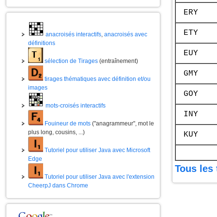
ERY
ETY
anacroisés interactifs
,
anacroisés avec
définitions
EUY
sélection de Tirages
(entraînement)
GMY
tirages thématiques avec définition et/ou
images
GOY
mots-croisés interactifs
INY
Fouineur de mots
("anagrammeur", mot le
plus long, cousins, ...)
KUY
Tutoriel pour utiliser Java avec Microsoft
Edge
Tous les 
Tutoriel pour utiliser Java avec l'extension
CheerpJ dans Chrome