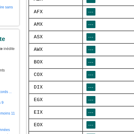
aire sans
AFX
---
AMX
---
ASX
---
te
te
inédite
AWX
---
BOX
---
nts
COX
---
DIX
---
ords ...
EGX
---
s 9
EIX
---
 moins 11
EOX
---
ionnées