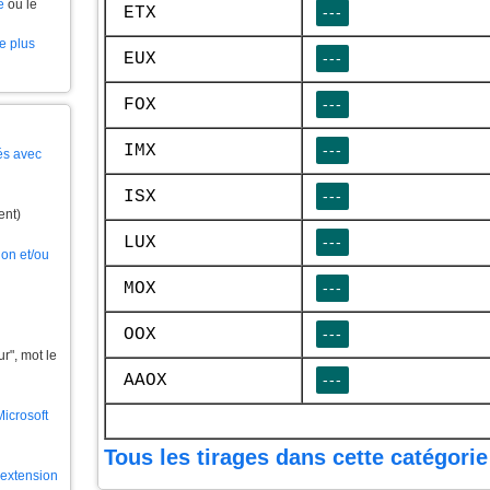
e
ou le
ETX
---
le plus
EUX
---
FOX
---
IMX
---
és avec
ISX
---
ent)
LUX
---
ion et/ou
MOX
---
OOX
---
", mot le
AAOX
---
Microsoft
Tous les tirages dans cette catégorie
l'extension