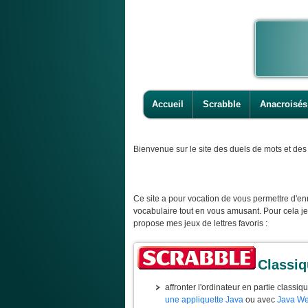
Accueil
Scrabble
Anacroisés
Bienvenue
sur le site des duels de mots et des 
Ce site a pour vocation de vous permettre d'enr
vocabulaire tout en vous amusant. Pour cela j
propose mes jeux de lettres favoris :
Classi
affronter l'ordinateur en partie classiq
une appliquette Java
ou avec
Java We