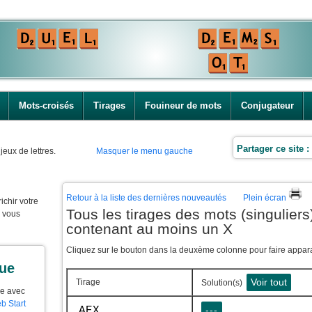
Mots-croisés
Tirages
Fouineur de mots
Conjugateur
Partager ce site :
jeux de lettres.
Masquer le menu gauche
Retour à la liste des dernières nouveautés
Plein écran
ichir votre
Tous les tirages des mots (singuliers)
e vous
contenant au moins un X
Cliquez sur le bouton dans la deuxème colonne pour faire apparaî
que
Voir tout
Tirage
Solution(s)
ue avec
b Start
AEX
---