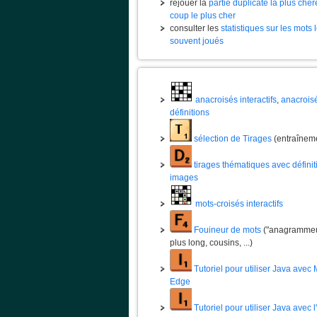
rejouer la
partie duplicate la plus chèr
coup le plus cher
consulter les
statistiques sur les mots 
souvent joués
anacroisés interactifs
,
anacrois
définitions
sélection de Tirages
(entraînem
tirages thématiques avec définit
images
mots-croisés interactifs
Fouineur de mots
("anagrammeur
plus long, cousins, ...)
Tutoriel pour utiliser Java avec 
Edge
Tutoriel pour utiliser Java avec 