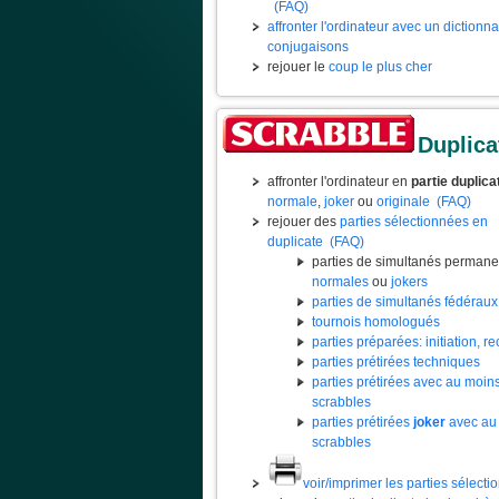
(FAQ)
affronter l'ordinateur avec un dictionn
conjugaisons
rejouer le
coup le plus cher
Duplica
affronter l'ordinateur en
partie duplica
normale
,
joker
ou
originale
(FAQ)
rejouer des
parties sélectionnées en
duplicate
(FAQ)
parties de simultanés permane
normales
ou
jokers
parties de simultanés fédéraux
tournois homologués
parties préparées: initiation, rec
parties prétirées techniques
parties prétirées avec au moin
scrabbles
parties prétirées
joker
avec au
scrabbles
voir/imprimer les parties sélect