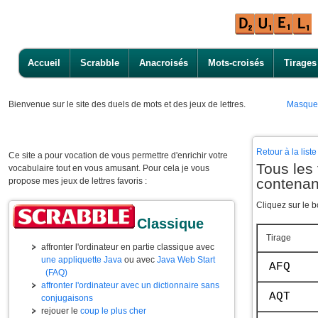
Accueil
Scrabble
Anacroisés
Mots-croisés
Tirages
Bienvenue
sur le site des duels de mots et des jeux de lettres.
Masque
Retour à la lis
Ce site a pour vocation de vous permettre d'enrichir votre
Tous les 
vocabulaire tout en vous amusant. Pour cela je vous
contenan
propose mes jeux de lettres favoris :
Cliquez sur le b
Classique
Tirage
affronter l'ordinateur en partie classique avec
une appliquette Java
ou avec
Java Web Start
AFQ
(FAQ)
affronter l'ordinateur avec un dictionnaire sans
AQT
conjugaisons
rejouer le
coup le plus cher