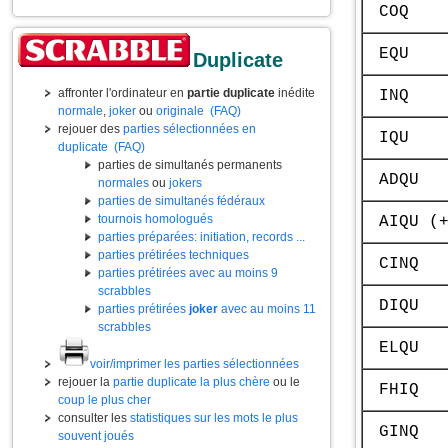
COQ
EQU
Duplicate
affronter l'ordinateur en
partie duplicate
inédite
INQ
normale
,
joker
ou
originale
(FAQ)
rejouer des
parties sélectionnées en
IQU
duplicate
(FAQ)
parties de simultanés permanents
ADQU
normales
ou
jokers
parties de simultanés fédéraux
tournois homologués
AIQU (
parties préparées: initiation, records ...
parties prétirées techniques
CINQ
parties prétirées avec au moins 9
scrabbles
DIQU
parties prétirées
joker
avec au moins 11
scrabbles
ELQU
voir/imprimer les parties sélectionnées
rejouer la
partie duplicate la plus chère
ou le
FHIQ
coup le plus cher
consulter les
statistiques sur les mots le plus
GINQ
souvent joués