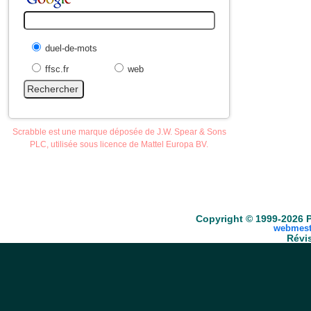
duel-de-mots
ffsc.fr
web
Scrabble est une marque déposée de J.W. Spear & Sons
PLC, utilisée sous licence de Mattel Europa BV.
Accueil
Scrabble
Anacroisés
Mots-croisé
Copyright © 1999-2026 P
webmest
Révis