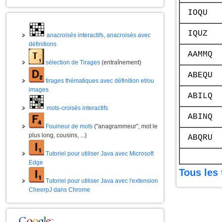
IOQU
IQUZ
anacroisés interactifs
,
anacroisés avec
définitions
AAMMQ
sélection de Tirages
(entraînement)
ABEQU
tirages thématiques avec définition et/ou
images
ABILQ
mots-croisés interactifs
ABINQ
Fouineur de mots
("anagrammeur", mot le
plus long, cousins, ...)
ABQRU
Tutoriel pour utiliser Java avec Microsoft
Edge
Tous les 
Tutoriel pour utiliser Java avec l'extension
CheerpJ dans Chrome