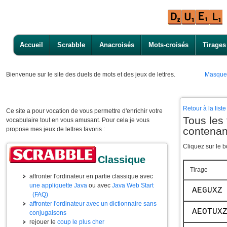
Accueil
Scrabble
Anacroisés
Mots-croisés
Tirages
Bienvenue
sur le site des duels de mots et des jeux de lettres.
Masque
Retour à la lis
Ce site a pour vocation de vous permettre d'enrichir votre
Tous les 
vocabulaire tout en vous amusant. Pour cela je vous
contenan
propose mes jeux de lettres favoris :
Cliquez sur le b
Classique
Tirage
affronter l'ordinateur en partie classique avec
une appliquette Java
ou avec
Java Web Start
AEGUXZ
(FAQ)
affronter l'ordinateur avec un dictionnaire sans
AEOTUX
conjugaisons
rejouer le
coup le plus cher