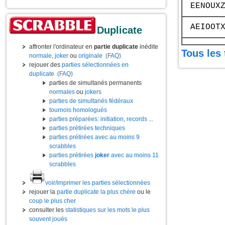
EENOUX
AEIOOT
Duplicate
affronter l'ordinateur en
partie duplicate
inédite
Tous les 
normale
,
joker
ou
originale
(FAQ)
rejouer des
parties sélectionnées en
duplicate
(FAQ)
parties de simultanés permanents
normales
ou
jokers
parties de simultanés fédéraux
tournois homologués
parties préparées: initiation, records ...
parties prétirées techniques
parties prétirées avec au moins 9
scrabbles
parties prétirées
joker
avec au moins 11
scrabbles
voir/imprimer les parties sélectionnées
rejouer la
partie duplicate la plus chère
ou le
coup le plus cher
consulter les
statistiques sur les mots le plus
souvent joués