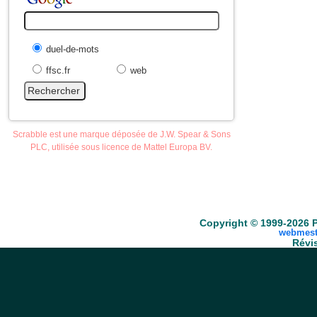
duel-de-mots
ffsc.fr
web
Scrabble est une marque déposée de J.W. Spear & Sons
PLC, utilisée sous licence de Mattel Europa BV.
Accueil
Scrabble
Anacroisés
Mots-croisé
Copyright © 1999-2026 P
webmest
Révis