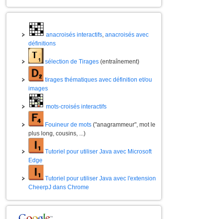
anacroisés interactifs
,
anacroisés avec
définitions
sélection de Tirages
(entraînement)
tirages thématiques avec définition et/ou
images
mots-croisés interactifs
Fouineur de mots
("anagrammeur", mot le
plus long, cousins, ...)
Tutoriel pour utiliser Java avec Microsoft
Edge
Tutoriel pour utiliser Java avec l'extension
CheerpJ dans Chrome