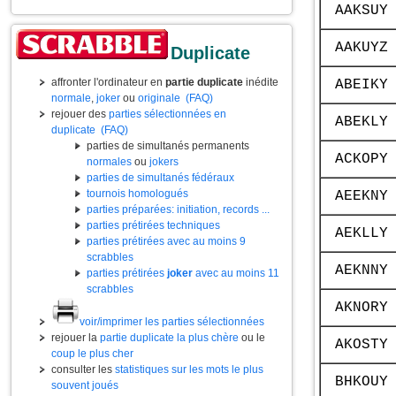
AAKSUY
AAKUYZ
Duplicate
affronter l'ordinateur en
partie duplicate
inédite
ABEIKY
normale
,
joker
ou
originale
(FAQ)
rejouer des
parties sélectionnées en
ABEKLY
duplicate
(FAQ)
parties de simultanés permanents
ACKOPY
normales
ou
jokers
parties de simultanés fédéraux
tournois homologués
AEEKNY
parties préparées: initiation, records ...
parties prétirées techniques
AEKLLY
parties prétirées avec au moins 9
scrabbles
AEKNNY
parties prétirées
joker
avec au moins 11
scrabbles
AKNORY
voir/imprimer les parties sélectionnées
rejouer la
partie duplicate la plus chère
ou le
AKOSTY
coup le plus cher
consulter les
statistiques sur les mots le plus
BHKOUY
souvent joués