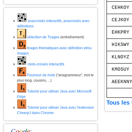
CEHKOY
CEJKOY
anacroisés interactifs
,
anacroisés avec
définitions
EHKPRY
sélection de Tirages
(entraînement)
HIKSWY
tirages thématiques avec définition et/ou
images
KLNOYZ
mots-croisés interactifs
KMOSUY
Fouineur de mots
("anagrammeur", mot le
plus long, cousins, ...)
AEEKNN
Tutoriel pour utiliser Java avec Microsoft
Edge
Tous les 
Tutoriel pour utiliser Java avec l'extension
CheerpJ dans Chrome