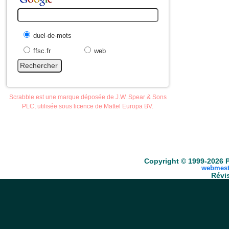
duel-de-mots
ffsc.fr
web
Scrabble est une marque déposée de J.W. Spear & Sons
PLC, utilisée sous licence de Mattel Europa BV.
Accueil
Scrabble
Anacroisés
Mots-croisé
Copyright © 1999-2026 P
webmest
Révis