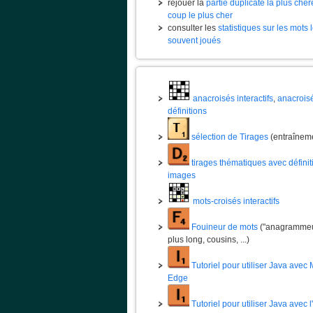
rejouer la
partie duplicate la plus chèr
coup le plus cher
consulter les
statistiques sur les mots 
souvent joués
anacroisés interactifs
,
anacrois
définitions
sélection de Tirages
(entraînem
tirages thématiques avec définit
images
mots-croisés interactifs
Fouineur de mots
("anagrammeur
plus long, cousins, ...)
Tutoriel pour utiliser Java avec 
Edge
Tutoriel pour utiliser Java avec 