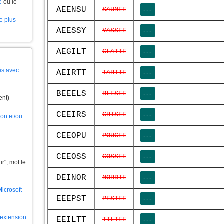
e
ou le
AEENSU
SAUNEE
---
le plus
AEESSY
YASSEE
---
AEGILT
GLATIE
---
és avec
AEIRTT
TARTIE
---
BEEELS
BLESEE
---
ent)
CEEIRS
CRISEE
---
ion et/ou
CEEOPU
POUCEE
---
CEEOSS
COSSEE
---
", mot le
DEINOR
NORDIE
---
Microsoft
EEEPST
PESTEE
---
l'extension
EEILTT
TILTEE
---