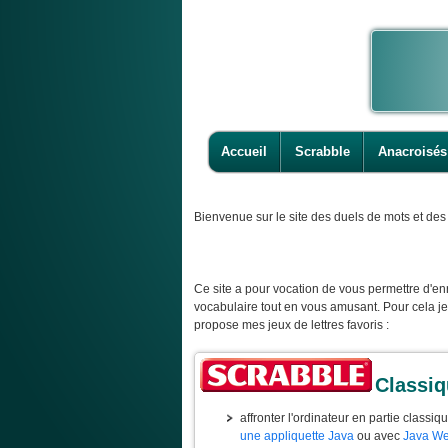
Accueil
Scrabble
Anacroisés
Bienvenue
sur le site des duels de mots et des 
Ce site a pour vocation de vous permettre d'enr
vocabulaire tout en vous amusant. Pour cela j
propose mes jeux de lettres favoris :
Classi
affronter l'ordinateur en partie classiq
une appliquette Java
ou avec
Java We