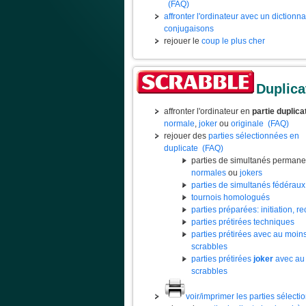
(FAQ)
affronter l'ordinateur avec un dictionn
conjugaisons
rejouer le
coup le plus cher
Duplica
affronter l'ordinateur en
partie duplica
normale
,
joker
ou
originale
(FAQ)
rejouer des
parties sélectionnées en
duplicate
(FAQ)
parties de simultanés permane
normales
ou
jokers
parties de simultanés fédéraux
tournois homologués
parties préparées: initiation, rec
parties prétirées techniques
parties prétirées avec au moin
scrabbles
parties prétirées
joker
avec au
scrabbles
voir/imprimer les parties sélect