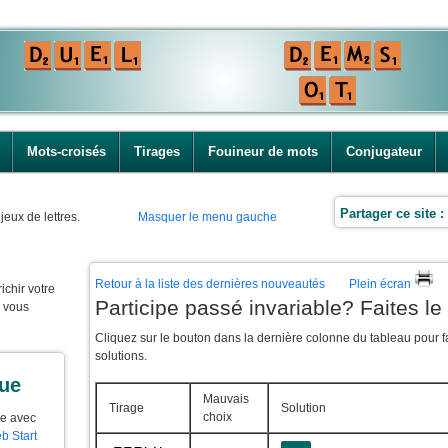
Mots-croisés
Tirages
Fouineur de mots
Conjugateur
Partager ce site :
jeux de lettres.
Masquer le menu gauche
Retour à la liste des dernières nouveautés
Plein écran
ichir votre
Participe passé invariable? Faites le
e vous
Cliquez sur le bouton dans la dernière colonne du tableau pour fa
solutions.
que
Mauvais
Tirage
Solution
choix
ue avec
b Start