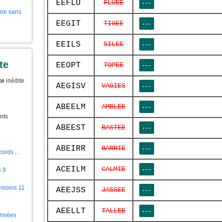
EEFLU
FLUEE
---
aire sans
EEGIT
TIGEE
---
EEILS
SILEE
---
te
EEOPT
TOPEE
---
te
inédite
AEGISV
VAGIES
---
ABEELM
AMBLEE
---
nts
ABEEST
BASTEE
---
ABEIRR
BARRIE
---
ords ...
ACEILM
CALMIE
---
s 9
 moins 11
AEEJSS
JASSEE
---
AEELLT
TALLEE
---
ionnées