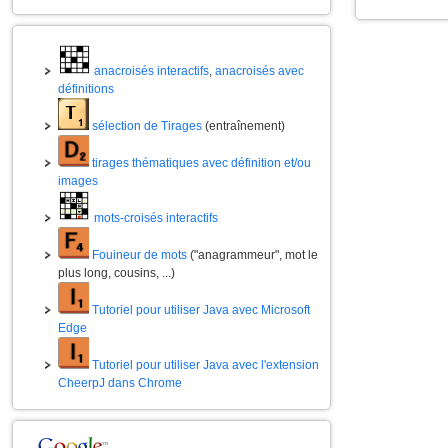
anacroisés interactifs
,
anacroisés avec
définitions
sélection de Tirages
(entraînement)
tirages thématiques avec définition et/ou
images
mots-croisés interactifs
Fouineur de mots
("anagrammeur", mot le
plus long, cousins, ...)
Tutoriel pour utiliser Java avec Microsoft
Edge
Tutoriel pour utiliser Java avec l'extension
CheerpJ dans Chrome