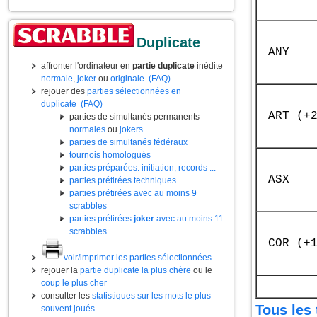
Duplicate
ANY
affronter l'ordinateur en
partie duplicate
inédite
normale
,
joker
ou
originale
(FAQ)
rejouer des
parties sélectionnées en
duplicate
(FAQ)
ART (+
parties de simultanés permanents
normales
ou
jokers
parties de simultanés fédéraux
tournois homologués
parties préparées: initiation, records ...
ASX
parties prétirées techniques
parties prétirées avec au moins 9
scrabbles
parties prétirées
joker
avec au moins 11
scrabbles
COR (+
voir/imprimer les parties sélectionnées
rejouer la
partie duplicate la plus chère
ou le
coup le plus cher
consulter les
statistiques sur les mots le plus
Tous les 
souvent joués