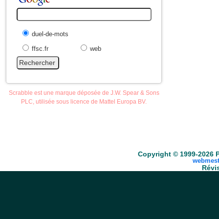
duel-de-mots
ffsc.fr
web
Scrabble est une marque déposée de J.W. Spear & Sons
PLC, utilisée sous licence de Mattel Europa BV.
Accueil
Scrabble
Anacroisés
Mots-croisé
Copyright © 1999-2026 P
webmest
Révis