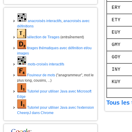
ERY
ETY
anacroisés interactifs
,
anacroisés avec
définitions
EUY
sélection de Tirages
(entraînement)
GMY
tirages thématiques avec définition et/ou
images
GOY
mots-croisés interactifs
INY
Fouineur de mots
("anagrammeur", mot le
plus long, cousins, ...)
KUY
Tutoriel pour utiliser Java avec Microsoft
Edge
Tous les 
Tutoriel pour utiliser Java avec l'extension
CheerpJ dans Chrome