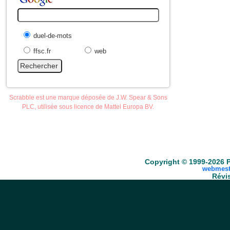
duel-de-mots
ffsc.fr
web
Scrabble est une marque déposée de J.W. Spear & Sons
PLC, utilisée sous licence de Mattel Europa BV.
Accueil
Scrabble
Anacroisés
Mots-croisé
Copyright © 1999-2026 P
webmest
Révis