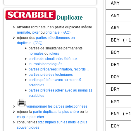
AMY
ANY
Duplicate
affronter l'ordinateur en
partie duplicate
inédite
ARY
normale
,
joker
ou
originale
(FAQ)
rejouer des
parties sélectionnées en
BEY (+
duplicate
(FAQ)
parties de simultanés permanents
BOY
normales
ou
jokers
parties de simultanés fédéraux
tournois homologués
DEY
parties préparées: initiation, records ...
parties prétirées techniques
DOY
parties prétirées avec au moins 9
scrabbles
DRY
parties prétirées
joker
avec au moins 11
scrabbles
EMY
voir/imprimer les parties sélectionnées
rejouer la
partie duplicate la plus chère
ou le
ENY (+
coup le plus cher
consulter les
statistiques sur les mots le plus
EOY
souvent joués