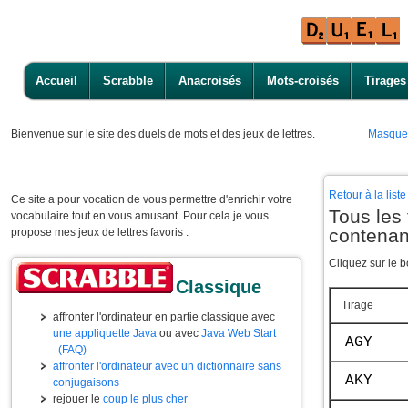
Accueil
Scrabble
Anacroisés
Mots-croisés
Tirages
Bienvenue
sur le site des duels de mots et des jeux de lettres.
Masque
Retour à la lis
Ce site a pour vocation de vous permettre d'enrichir votre
Tous les 
vocabulaire tout en vous amusant. Pour cela je vous
contenan
propose mes jeux de lettres favoris :
Cliquez sur le b
Classique
Tirage
affronter l'ordinateur en partie classique avec
une appliquette Java
ou avec
Java Web Start
AGY
(FAQ)
affronter l'ordinateur avec un dictionnaire sans
AKY
conjugaisons
rejouer le
coup le plus cher