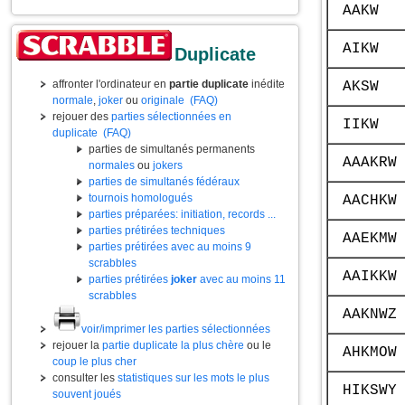
AAKW
AIKW
Duplicate
affronter l'ordinateur en
partie duplicate
inédite
AKSW
normale
,
joker
ou
originale
(FAQ)
rejouer des
parties sélectionnées en
IIKW
duplicate
(FAQ)
parties de simultanés permanents
AAAKRW
normales
ou
jokers
parties de simultanés fédéraux
tournois homologués
AACHKW
parties préparées: initiation, records ...
parties prétirées techniques
AAEKMW
parties prétirées avec au moins 9
scrabbles
AAIKKW
parties prétirées
joker
avec au moins 11
scrabbles
AAKNWZ
voir/imprimer les parties sélectionnées
rejouer la
partie duplicate la plus chère
ou le
AHKMOW
coup le plus cher
consulter les
statistiques sur les mots le plus
HIKSWY
souvent joués