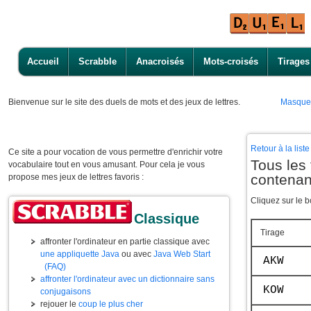
Accueil
Scrabble
Anacroisés
Mots-croisés
Tirages
Bienvenue
sur le site des duels de mots et des jeux de lettres.
Masque
Retour à la lis
Ce site a pour vocation de vous permettre d'enrichir votre
Tous les 
vocabulaire tout en vous amusant. Pour cela je vous
contena
propose mes jeux de lettres favoris :
Cliquez sur le b
Classique
Tirage
affronter l'ordinateur en partie classique avec
une appliquette Java
ou avec
Java Web Start
AKW
(FAQ)
affronter l'ordinateur avec un dictionnaire sans
KOW
conjugaisons
rejouer le
coup le plus cher