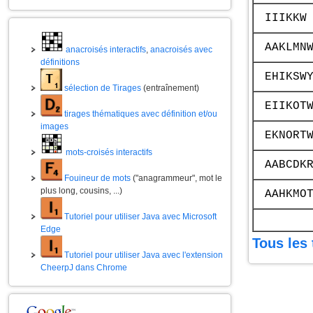
IIIKKW
AAKLMN
anacroisés interactifs
,
anacroisés avec
définitions
EHIKSW
sélection de Tirages
(entraînement)
EIIKOT
tirages thématiques avec définition et/ou
images
EKNORT
mots-croisés interactifs
AABCDK
Fouineur de mots
("anagrammeur", mot le
plus long, cousins, ...)
AAHKMO
Tutoriel pour utiliser Java avec Microsoft
Edge
Tous les 
Tutoriel pour utiliser Java avec l'extension
CheerpJ dans Chrome