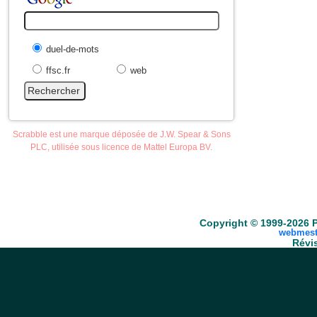
duel-de-mots
ffsc.fr
web
Scrabble est une marque déposée de J.W. Spear & Sons
PLC, utilisée sous licence de Mattel Europa BV.
Accueil
Scrabble
Anacroisés
Mots-croisé
Copyright © 1999-2026 P
webmest
Révis