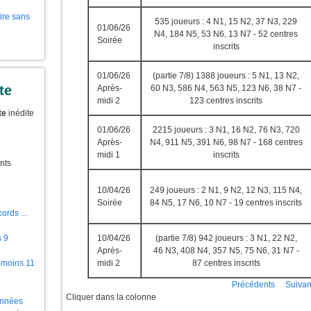
aire sans
535 joueurs : 4 N1, 15 N2, 37 N3, 229
01/06/26
N4, 184 N5, 53 N6, 13 N7 - 52 centres
Soirée
inscrits
01/06/26
(partie 7/8) 1388 joueurs : 5 N1, 13 N2,
te
Après-
60 N3, 586 N4, 563 N5, 123 N6, 38 N7 -
midi 2
123 centres inscrits
te
inédite
01/06/26
2215 joueurs : 3 N1, 16 N2, 76 N3, 720
Après-
N4, 911 N5, 391 N6, 98 N7 - 168 centres
midi 1
inscrits
nts
10/04/26
249 joueurs : 2 N1, 9 N2, 12 N3, 115 N4,
Soirée
84 N5, 17 N6, 10 N7 - 19 centres inscrits
ords ...
10/04/26
(partie 7/8) 942 joueurs : 3 N1, 22 N2,
s 9
Après-
46 N3, 408 N4, 357 N5, 75 N6, 31 N7 -
midi 2
87 centres inscrits
 moins 11
Précédents
Suivan
Cliquer dans la colonne
ionnées