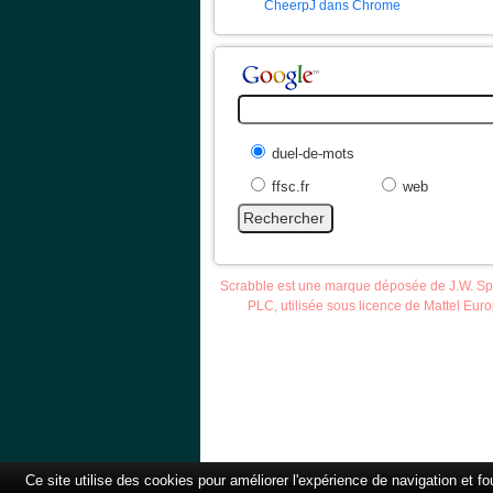
CheerpJ dans Chrome
duel-de-mots
ffsc.fr
web
Scrabble est une marque déposée de J.W. S
PLC, utilisée sous licence de Mattel Eur
Accueil
Scrab
Ce site utilise des cookies pour améliorer l'expérience de navigation et f