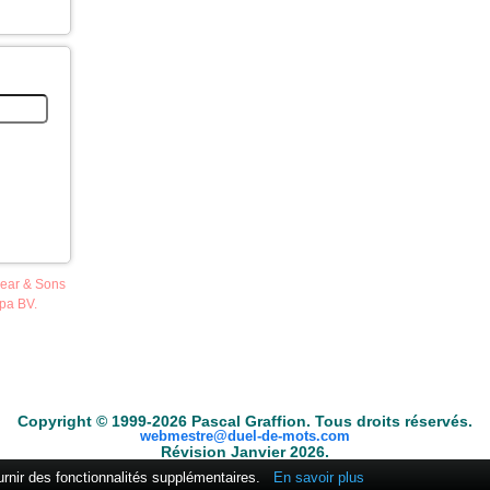
pear & Sons
opa BV.
ble
Anacroisés
Mots-croisés
Tirages
Fouineur de mots
Conjugateur
Copyright © 1999-2026 Pascal Graffion. Tous droits réservés.
webmestre@duel-de-mots.com
Révision Janvier 2026.
ournir des fonctionnalités supplémentaires.
En savoir plus