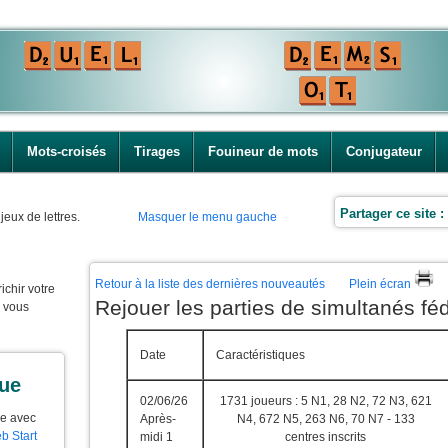
Mots-croisés
Tirages
Fouineur de mots
Conjugateur
Partager ce site :
jeux de lettres.
Masquer le menu gauche
Retour à la liste des dernières nouveautés
Plein écran
ichir votre
Rejouer les parties de simultanés fé
e vous
Date
Caractéristiques
que
02/06/26
1731 joueurs : 5 N1, 28 N2, 72 N3, 621
ue avec
Après-
N4, 672 N5, 263 N6, 70 N7 - 133
b Start
midi 1
centres inscrits