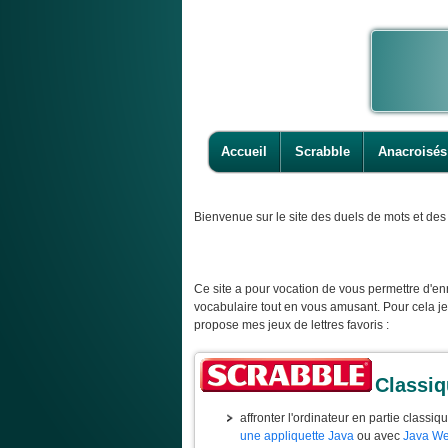
Accueil
Scrabble
Anacroisés
Bienvenue
sur le site des duels de mots et des 
Ce site a pour vocation de vous permettre d'enr
vocabulaire tout en vous amusant. Pour cela j
propose mes jeux de lettres favoris :
Classi
affronter l'ordinateur en partie classiq
une appliquette Java
ou avec
Java We