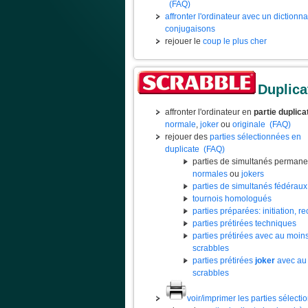
(FAQ)
affronter l'ordinateur avec un dictionn
conjugaisons
rejouer le
coup le plus cher
Duplica
affronter l'ordinateur en
partie duplica
normale
,
joker
ou
originale
(FAQ)
rejouer des
parties sélectionnées en
duplicate
(FAQ)
parties de simultanés permane
normales
ou
jokers
parties de simultanés fédéraux
tournois homologués
parties préparées: initiation, rec
parties prétirées techniques
parties prétirées avec au moin
scrabbles
parties prétirées
joker
avec au
scrabbles
voir/imprimer les parties sélect