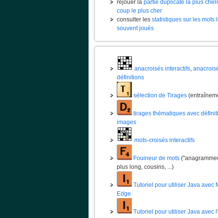
rejouer la
partie duplicate la plus chèr
coup le plus cher
consulter les
statistiques sur les mots 
souvent joués
anacroisés interactifs
,
anacrois
définitions
sélection de Tirages
(entraînem
tirages thématiques avec définit
images
mots-croisés interactifs
Fouineur de mots
("anagrammeur
plus long, cousins, ...)
Tutoriel pour utiliser Java avec 
Edge
Tutoriel pour utiliser Java avec 