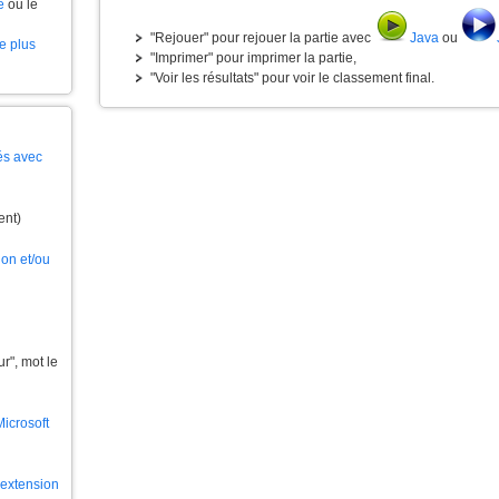
e
ou le
"Rejouer" pour rejouer la partie avec
Java
ou
le plus
"Imprimer" pour imprimer la partie,
"Voir les résultats" pour voir le classement final.
és avec
ent)
ion et/ou
", mot le
Microsoft
l'extension